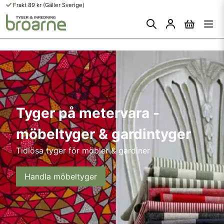
Frakt 89 kr (Gäller Sverige)
Tyger på metervara -
möbeltyger & gardintyger
Tidlösa tyger för möbler & gardiner
Handla möbeltyger