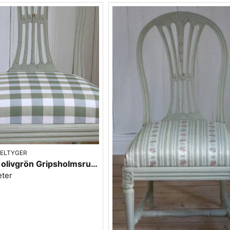
ELTYGER
Möbeltyg olivgrön Gripsholmsruta - Ekeby nr.72
eter