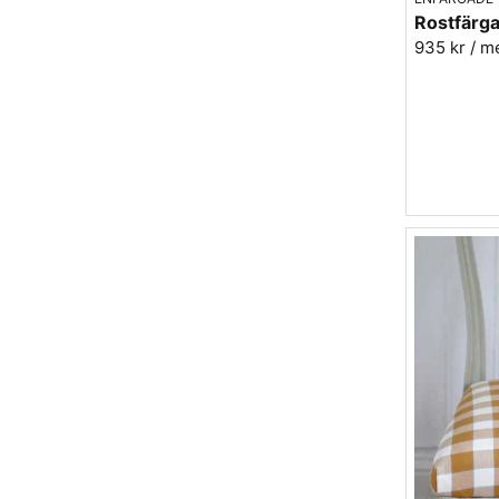
935 kr
/ m