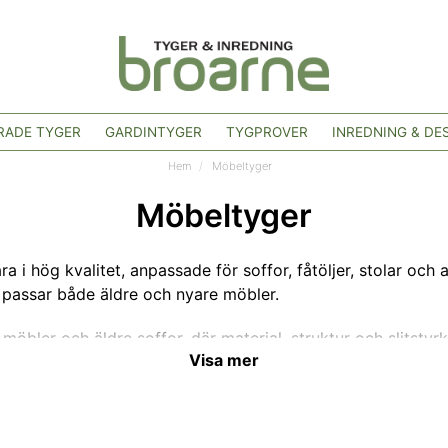
ADE TYGER
GARDINTYGER
TYGPROVER
INREDNING & DE
Hem
Möbeltyger
Möbeltyger
i hög kvalitet, anpassade för soffor, fåtöljer, stolar och a
h passar både äldre och nyare möbler.
möbler och äldre soffor, där material, struktur och slitstyr
Visa mer
 tydligt angivet martindalevärde för att göra valet tryggt.
r 20 år och hjälper gärna till om du är osäker på vilket ty
dgivning.