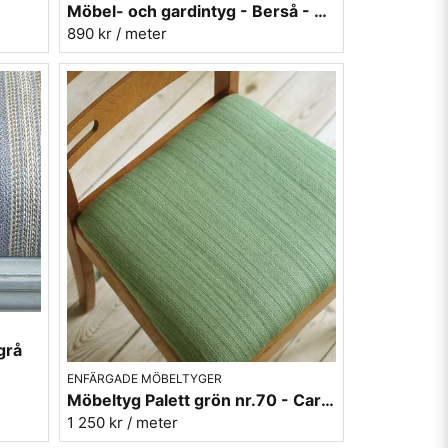
Möbel- och gardintyg - Berså - Stig Lindberg - grön
890 kr
/ meter
ör möbeltapetsering. Viktigt är att kontrollera
ng och klassiska möbler.
 grå
ENFÄRGADE MÖBELTYGER
Möbeltyg Palett grön nr.70 - Carl Malmstens-kvalitet
1 250 kr
/ meter