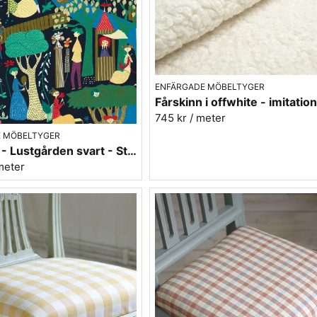
ENFÄRGADE MÖBELTYGER
745 kr
/ meter
 MÖBELTYGER
Möbeltyg - Lustgården svart - Stig Lindberg
meter