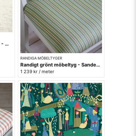
Fårskinn i offwhite - imitation - Gute 102
RANDIGA MÖBELTYGER
Randigt grönt möbeltyg - Sanderson 237212
1 239 kr
/ meter