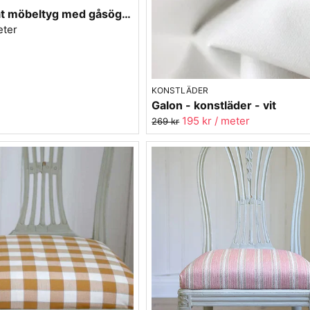
Rostfärgat möbeltyg med gåsögon - Magdalena nr.31
eter
KONSTLÄDER
Galon - konstläder - vit
195 kr
/ meter
269 kr