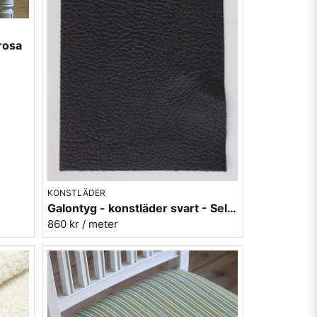
 rosa
KONSTLÄDER
Galontyg - konstläder svart - Select 4
860 kr
/ meter