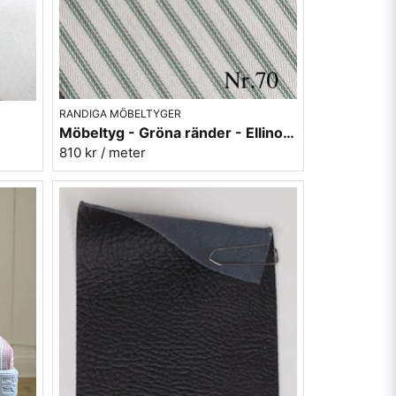
RANDIGA MÖBELTYGER
Möbeltyg - Gröna ränder - Ellinor nr.70
810 kr
/ meter