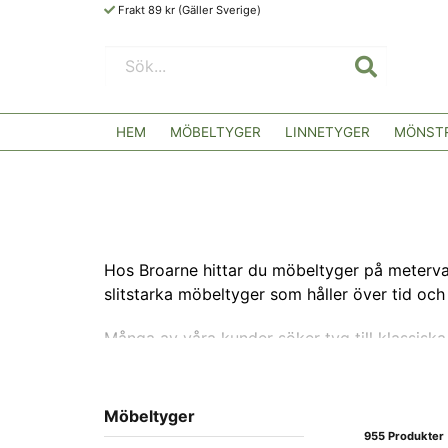
Frakt 89 kr (Gäller Sverige)
HEM
MÖBELTYGER
LINNETYGER
MÖNSTR
Hos Broarne hittar du möbeltyger på metervara 
slitstarka möbeltyger som håller över tid oc
Många av våra kunder söker tyg till klassiska 
möbeltyger i noggrant utvalda kvaliteter, med
Vi har arbetat med tyger och möbeltyger i öve
Möbeltyger
välkommen att kontakta oss för personlig rå
955 Produkter