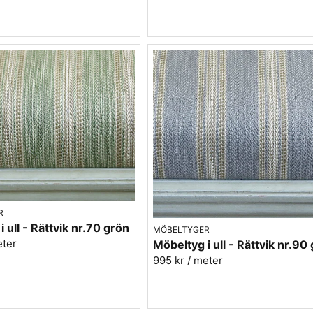
sar bra till soffor och fåtöljer, särskilt när tyget är vävt f
arne finns linnetyger som är anpassade för daglig användni
R
 ull - Rättvik nr.70 grön
MÖBELTYGER
eter
Möbeltyg i ull - Rättvik nr.90
995 kr
/ meter