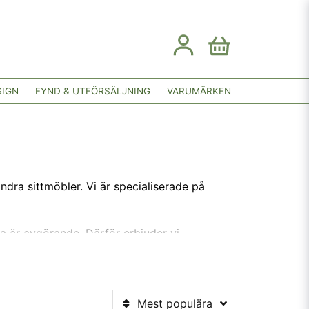
SIGN
FYND & UTFÖRSÄLJNING
VARUMÄRKEN
ndra sittmöbler. Vi är specialiserade på
ka är avgörande. Därför erbjuder vi
g som passar din möbel. Du är alltid
Mest populära