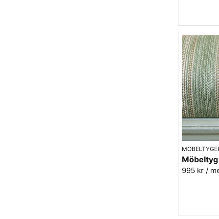
Är lin ett bra möbeltyg?
Ja, linnetyg kan vara mycket slitstarkt och pas
slitstyrkan, som anges i Martindale. Hos Bro
MÖBELTYGE
Möbeltyg i
995 kr
/ m