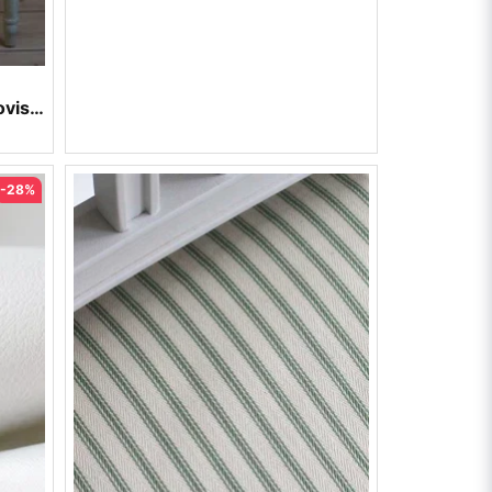
Möbeltyg gustaviansk stil - Lovisa grön nr 11/45
-28%