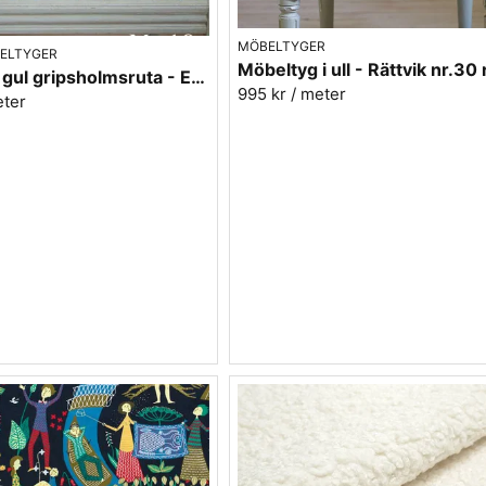
MÖBELTYGER
ELTYGER
Möbeltyg i ull - Rättvik nr.30
Möbeltyg gul gripsholmsruta - Ekeby nr.10
995 kr
/ meter
eter