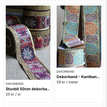
DEKORBAND
Dekorband - Kantband i textil Nr 85
59 kr
/ meter
DEKORBAND
Stuvbit 50cm dekorband i textil Nr 87
25 kr
/ st