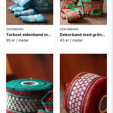
SIDENBAND
DEKORBAND
Turkost sidenband med silverbroderi 6,5cm
Dekorband med gröna elefanter - 6 cm
95 kr
/ meter
45 kr
/ meter