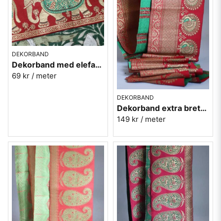
DEKORBAND
Dekorband med elefanter - röd
69 kr
/ meter
DEKORBAND
Dekorband extra brett med påfåglar
149 kr
/ meter