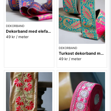
DEKORBAND
Dekorband med elefanter på rad - klarblå
49 kr
/ meter
DEKORBAND
Turkost dekorband med påfåglar - 3cm
49 kr
/ meter