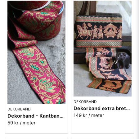
DEKORBAND
Dekorband extra brett - Kantband i textil Nr 60
DEKORBAND
149 kr
/ meter
Dekorband - Kantband i textil Nr 61
59 kr
/ meter