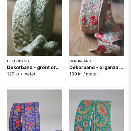
plats så man kan lägga på hög där hemma och titta på dem när
man behöver bli på gott humör. Den här skatten kan ligga på lager
och vänta på nästa projekt.
Jag hoppas du hittar ett favorit här! / Ann-Marie på Broarne
Ann-Marie Wikman
info@broarne.se
DEKORBAND
DEKORBAND
Dekorband - grönt organza med blommor
Dekorband - organza med röda blommor
129 kr
/ meter
139 kr
/ meter