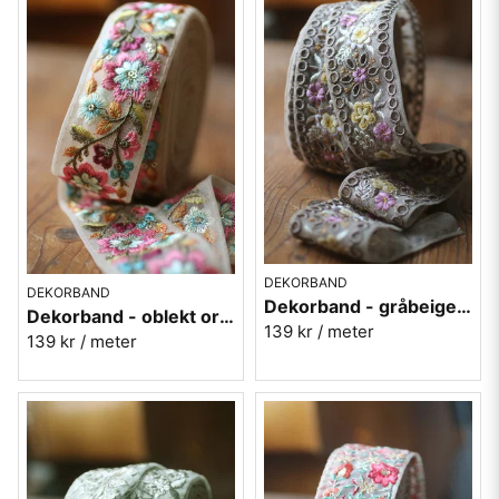
Barnen kommer att älska att få pyssla med kantband. De kan sy
armband, dekorera pärmar, skokartonger, göra dock-kläder och
pynta lampskärmar. Listan kan göras lång när man börjar förstå
hur mycket ett snyggt de kan användas till. Bara fantasin sätter
gränser.
Allmogeband i ny stil
Vi har använt vävda allmogeband att dekorera kläder med i alla
tider och vi har gamla fina traditioner omkring hur dessa band bör
se ut. Vi har en lång tradition av att sy på dräktband på våra
traditionella dräkter. På Broarne har vi många som är skiljer sig
från det strikt traditionella, de ha massor av vackra detaljer,
DEKORBAND
DEKORBAND
broderier, paljetter och pärlor.
Dekorband - gråbeige organza med blommor
Dekorband - oblekt organza med blommor
Jag föreslår att du skapar en helt ny folkdräkt med extra fina
139 kr
/ meter
139 kr
/ meter
broderade kanter i siden och med paljetter. Det kommer att göra
succé på spelmansstämman i sommar
Vackra broderier att samla på
De flesta är tillverkade i siden och är rikt dekorerade med pärlor,
guldbroderier, paljetter och applikationer. Banden är så vackra så
man vill ha dem med sig när man ser dem. De tar inte så stor