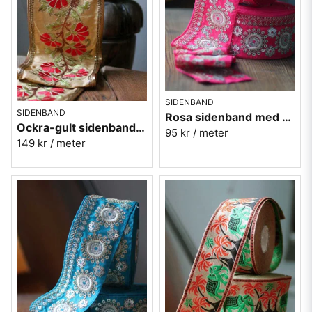
SIDENBAND
SIDENBAND
Rosa sidenband med silverbroderi 6,5cm
Ockra-gult sidenband med röda blommor 11,5cm
95 kr
/ meter
149 kr
/ meter