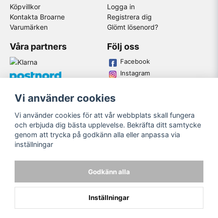
Köpvillkor
Logga in
Kontakta Broarne
Registrera dig
Varumärken
Glömt lösenord?
Våra partners
Följ oss
Facebook
Instagram
Youtube
Vi använder cookies
Broarne AB
Vi använder cookies för att vår webbplats skall fungera
© Copyright
och erbjuda dig bästa upplevelse. Bekräfta ditt samtycke
genom att trycka på godkänn alla eller anpassa via
inställningar
Godkänn alla
Inställningar