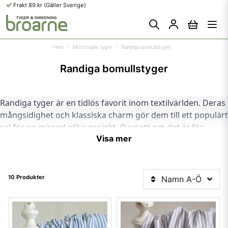
Frakt 89 kr (Gäller Sverige)
Hem
Mönstrade tyger
Randiga bomullstyger
Randiga bomullstyger
Randiga tyger är en tidlös favorit inom textilvärlden. Deras 
mångsidighet och klassiska charm gör dem till ett populärt 
val för en mängd olika projekt. Oavsett om det är för 
Visa mer
gardiner, klädsömnad eller skjortor, finns det alltid en plats 
för randiga tyger.
Många av de randiga tygerna är tillverkade av bomull, 
10 Produkter
Namn A-Ö
vilket ger dem en naturlig och behaglig känsla. De smala 
ränderna i mönstret ger en stilren och elegant estetik som 
aldrig går ur mode. 
Den tidlösa karaktären hos randiga tyger gör dem mycket 