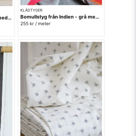
KLÄDTYGER
Bomullstyg från Indien - grå med orange-röda kanter
Bomullstyg från Indien - blå med röda kanter
255 kr
/ meter