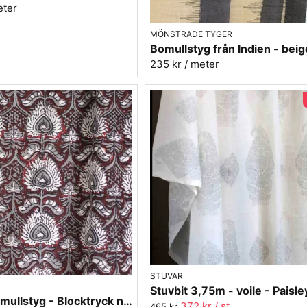
eter
MÖNSTRADE TYGER
235 kr
/ meter
STUVAR
Indiskt bomullstyg - Blocktryck nr.5
372 kr
/ st
465 kr