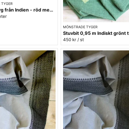
 TYGER
Bomullstyg från Indien - röd med blå bårder
eter
MÖNSTRADE TYGER
450 kr
/ st