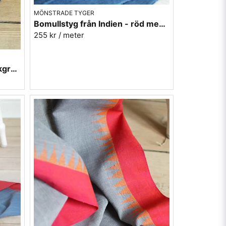
MÖNSTRADE TYGER
Bomullstyg från Indien - röd med blå kanter
255 kr
/ meter
Bomullstyg från Indien - mörkgrå med svarta bårder