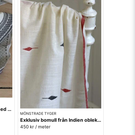
Bomullstyg från Indien - vit med svarta bårder
MÖNSTRADE TYGER
Exklusiv bomull från Indien oblekt med mönster
450 kr
/ meter