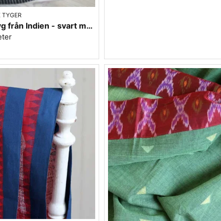
 TYGER
Bomullstyg från Indien - svart med oblekta bårder
eter