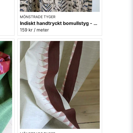
MÖNSTRADE TYGER
Indiskt handtryckt bomullstyg - grå-svart-blå
159 kr
/ meter