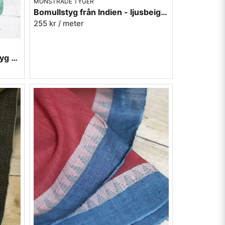
MÖNSTRADE TYGER
Bomullstyg från Indien - ljusbeige med vinröda kanter
255 kr
/ meter
Stuvbit 0,95 m Indiskt grönt tyg med bård