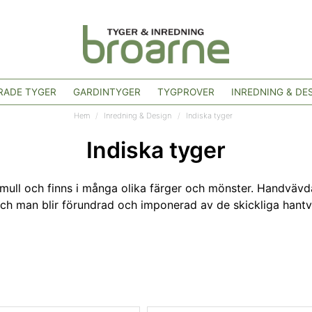
ADE TYGER
GARDINTYGER
TYGPROVER
INREDNING & DE
Hem
Inredning & Design
Indiska tyger
Indiska tyger
bomull och finns i många olika färger och mönster. Handvävda 
och man blir förundrad och imponerad av de skickliga hantv