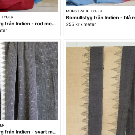
MÖNSTRADE TYGER
 TYGER
Bomullstyg från Indien - röd med himmelsblå kanter
255 kr
/ meter
eter
GER
Bomullstyg från Indien - svart mönstrad med bårder