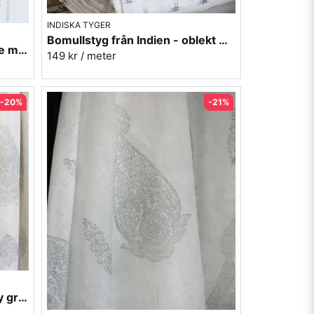
INDISKA TYGER
Bomullstyg från Indien - oblekt med svart mönster
Bomullstyg från Indien - beige med grå-svarta bårder
149 kr
/ meter
-20%
-21%
Stuvbit 3,75m - voile - Paisley grå - 150 cm bred