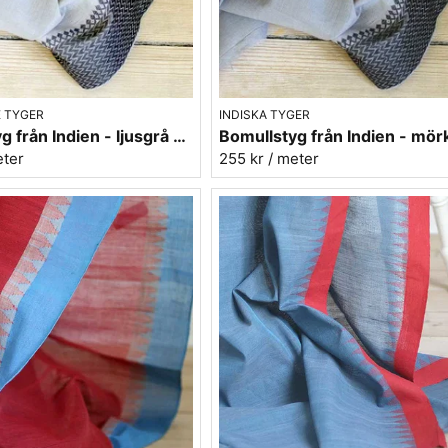
 TYGER
INDISKA TYGER
Bomullstyg från Indien - ljusgrå med svarta bårder
eter
255 kr
/ meter