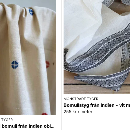
MÖNSTRADE TYGER
255 kr
/ meter
 TYGER
Handvävd bomull från Indien oblekt med prickar