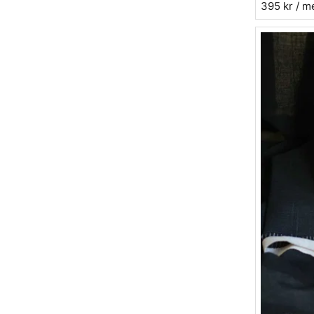
395 kr
/ m