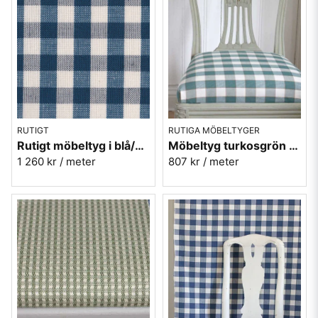
RUTIGT
RUTIGA MÖBELTYGER
Rutigt möbeltyg i blå/vit - Sjöberg nr.50 Berghem
Möbeltyg turkosgrön gripsholmsruta - Ekeby ruta nr.70
1 260 kr
/ meter
807 kr
/ meter