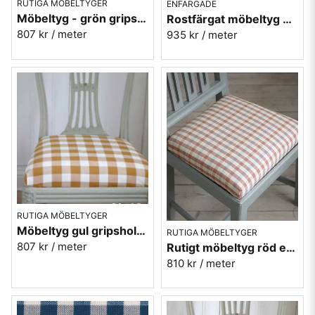
RUTIGA MÖBELTYGER
ENFÄRGADE
Möbeltyg - grön gripsholmsruta - Ekeby nr. 71
Rostfärgat möbeltyg med gåsögon - Magdalena nr.31
807 kr
/ meter
935 kr
/ meter
RUTIGA MÖBELTYGER
Möbeltyg gul gripsholmsruta - Ekeby nr.10
RUTIGA MÖBELTYGER
807 kr
/ meter
Rutigt möbeltyg röd ekobomull - Lovisa Ruta nr.330
810 kr
/ meter