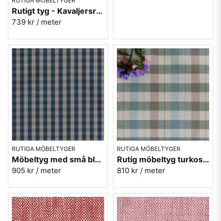
RUTIGA MÖBELTYGER
Rutigt tyg - Kavaljersruta 1020-22 blå-beige
739 kr
/ meter
RUTIGA MÖBELTYGER
RUTIGA MÖBELTYGER
Möbeltyg med små blå/beige rutor - Lill Ruta nr.250
Rutig möbeltyg turkos ekobomull - Lovisa Ruta nr.361
905 kr
/ meter
810 kr
/ meter