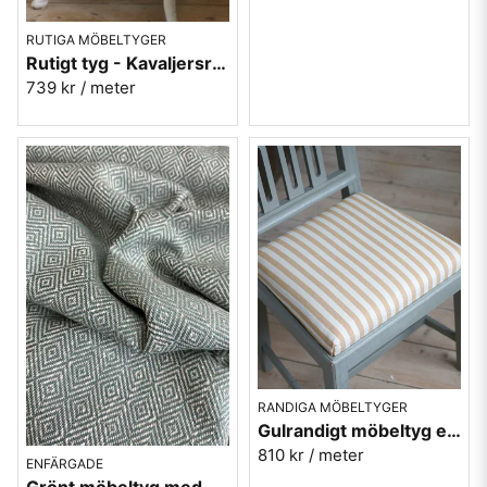
RUTIGA MÖBELTYGER
Rutigt tyg - Kavaljersruta 1020-02 blå-grön
739 kr
/ meter
RANDIGA MÖBELTYGER
Gulrandigt möbeltyg eko-bomull - Lovisa rand nr.103
810 kr
/ meter
ENFÄRGADE
Grönt möbeltyg med gåsögon - Magdalena nr.3