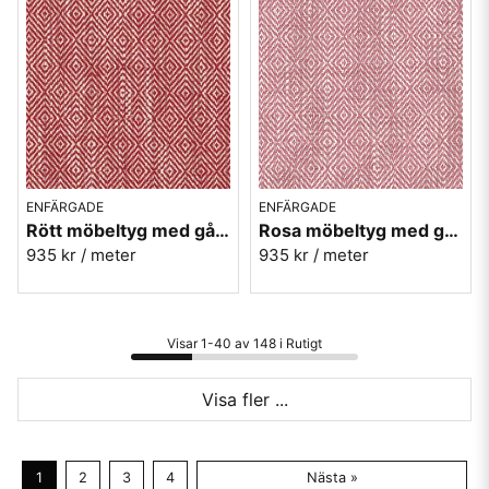
ENFÄRGADE
ENFÄRGADE
Rött möbeltyg med gåsögon - Magdalena nr.1
Rosa möbeltyg med gåsögon - Magdalena nr.21
935 kr
/ meter
935 kr
/ meter
Visar 1-40 av 148 i Rutigt
Visa fler ...
1
2
3
4
Nästa »