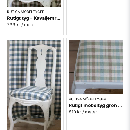
RUTIGA MÖBELTYGER
Rutigt tyg - Kavaljersruta 1020-23 grå-grön
739 kr
/ meter
RUTIGA MÖBELTYGER
Rutigt möbeltyg grön ekobomull - Lovisa Ruta nr.370
810 kr
/ meter