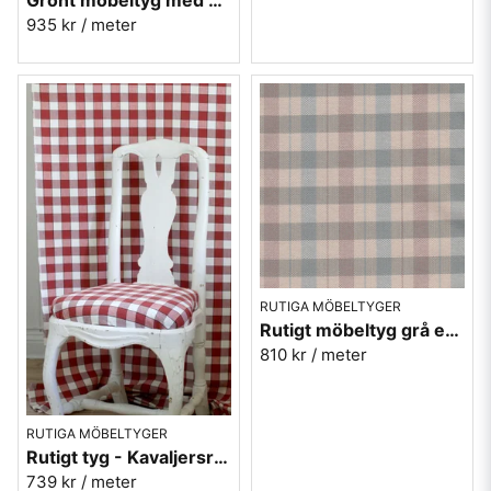
935 kr
/ meter
RUTIGA MÖBELTYGER
Rutigt möbeltyg grå ekobomull - Lovisa Ruta nr.390
810 kr
/ meter
RUTIGA MÖBELTYGER
Rutigt tyg - Kavaljersruta 1020-13 röd
739 kr
/ meter