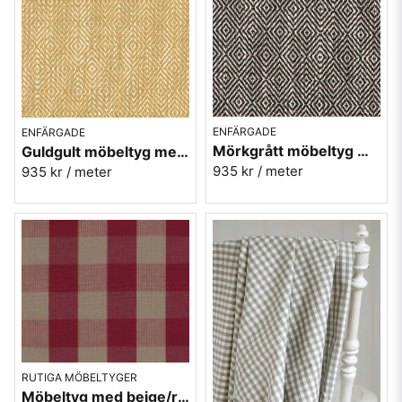
ENFÄRGADE
ENFÄRGADE
Mörkgrått möbeltyg med gåsögon - Magdalena nr.7
Guldgult möbeltyg med gåsögon - Magdalena nr.5
935 kr
/ meter
935 kr
/ meter
RUTIGA MÖBELTYGER
Möbeltyg med beige/röda rutor - Stor Ruta nr.430