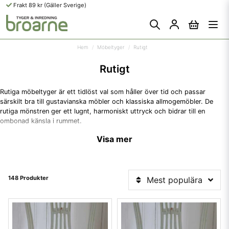
Frakt 89 kr (Gäller Sverige)
Hem
Möbeltyger
Rutigt
Rutigt
Rutiga möbeltyger är ett tidlöst val som håller över tid och passar
särskilt bra till gustavianska möbler och klassiska allmogemöbler. De
rutiga mönstren ger ett lugnt, harmoniskt uttryck och bidrar till en
ombonad känsla i rummet.
Visa mer
Hos Broarne hittar du rutiga möbeltyger på metervara i flera olika
varianter – från klassiska mönster som Gripsholmsrutan till mer
stillsamma rutor som fungerar i både traditionella och moderna miljöer.
148 Produkter
Mest populära
Rutiga tyger i gustaviansk stil
För dig som uppskattar den gustavianska stilen är klassiska rutigs
tyger ett utmärkt val. De rutiga mönstren samspelar väl med ljusa
färgtoner och rena linjer och används ofta till möbler, gardiner och
textilier i hem med gustavianska möbler