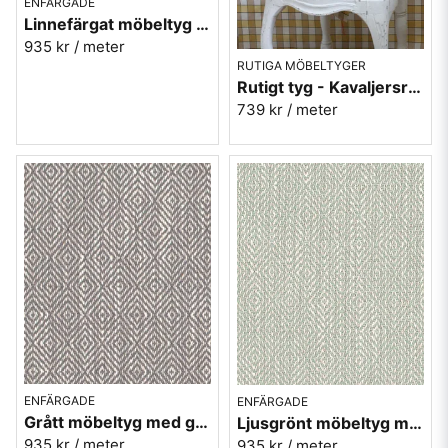
ENFÄRGADE
Linnefärgat möbeltyg med gåsögon - Magdalena nr.16
935 kr
/ meter
RUTIGA MÖBELTYGER
Rutigt tyg - Kavaljersruta 1020-15 gul-grå
739 kr
/ meter
ENFÄRGADE
ENFÄRGADE
Grått möbeltyg med gåsögon - Magdalena nr.17
Ljusgrönt möbeltyg med gåsögon - Magdalena nr.13
935 kr
/ meter
935 kr
/ meter