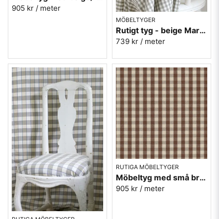
905 kr
/ meter
MÖBELTYGER
Rutigt tyg - beige Margaretaruta 1200-09
739 kr
/ meter
RUTIGA MÖBELTYGER
Möbeltyg med små bruna rutor - Lill Ruta nr.282
905 kr
/ meter