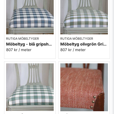
Rutiga möbeltyger för gardiner och lösa överdrag
De tunna rutiga tygerna lämpar sig väl för fylliga gardiner som
ramar in fönstren och skapar ett ombonat intryck. De kraftigare
tygerna är även populära till lösa överdrag för stolar och fåtöljer,
där de bidrar till en lantlig stil som passar i många typer av hem.
RUTIGA MÖBELTYGER
RUTIGA MÖBELTYGER
Möbeltyg - blå gripsholmsruta - Ekeby nr.50
Möbeltyg olivgrön Gripsholmsruta - Ekeby nr.72
807 kr
/ meter
807 kr
/ meter