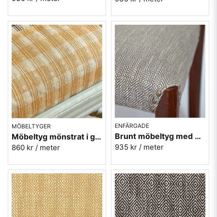
ENFÄRGADE
MÖBELTYGER
Brunt möbeltyg med gåsögon - Magdalena nr.6
Möbeltyg mönstrat i gul och guld - Krusmynta nr.10
935 kr
/ meter
860 kr
/ meter