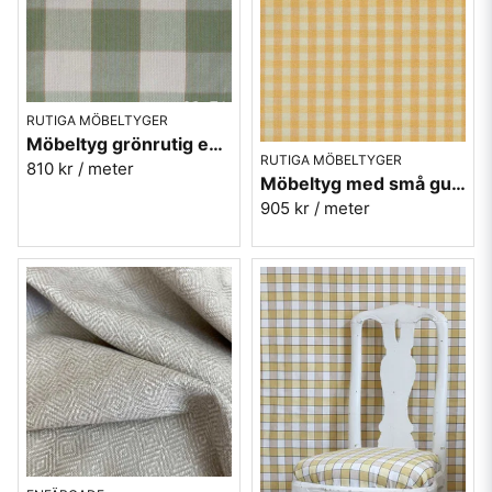
RUTIGA MÖBELTYGER
Möbeltyg grönrutig eko-bomull - Mariefred nr.71
RUTIGA MÖBELTYGER
810 kr
/ meter
Möbeltyg med små gula rutor - Lill Ruta nr.220
905 kr
/ meter