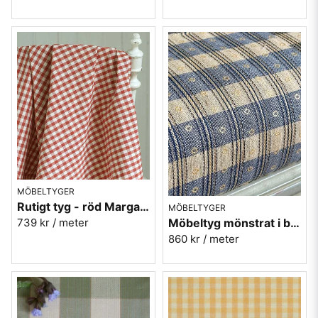
MÖBELTYGER
Rutigt tyg - röd Margaretaruta 1200-07
MÖBELTYGER
739 kr
/ meter
Möbeltyg mönstrat i blått och guld - Krusmynta nr.50
860 kr
/ meter