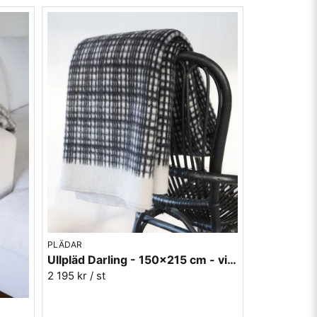
PLÄDAR
Ullpläd Darling - 150x215 cm - vit/svart
2 195 kr
/ st