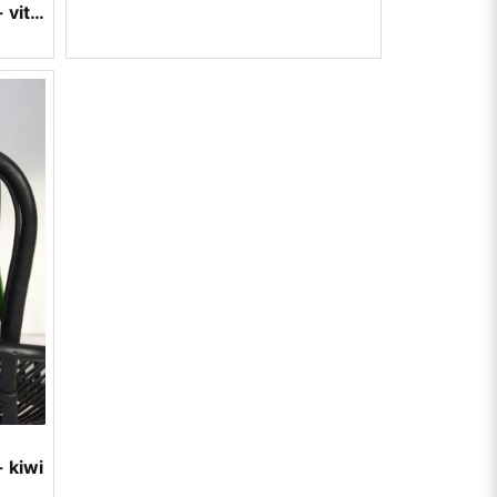
Ullpläd Darling -150x215 cm - vit/grå
 kiwi