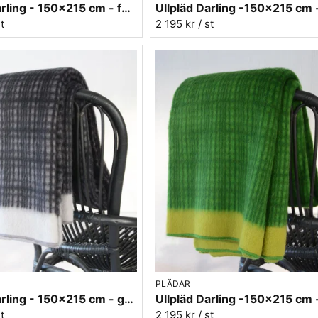
Ullpläd Darling - 150x215 cm - fuchsia
st
2 195 kr
/ st
PLÄDAR
Ullpläd Darling - 150x215 cm - grå/svart
Ullpläd Darling -150x215 cm -
st
2 195 kr
/ st