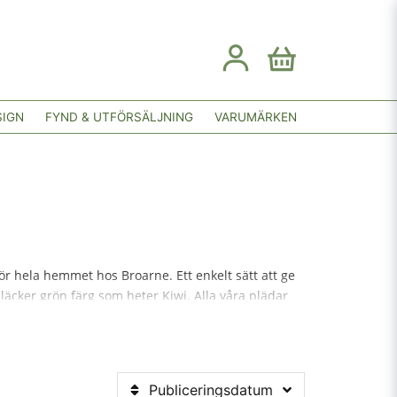
SIGN
FYND & UTFÖRSÄLJNING
VARUMÄRKEN
för hela hemmet hos Broarne. Ett enkelt sätt att ge
läcker grön färg som heter Kiwi. Alla våra plädar
ler prydnadskuddar, det blir en fin uppdatering av
på natten. Du kan köpa våra plädar här online och
Publiceringsdatum