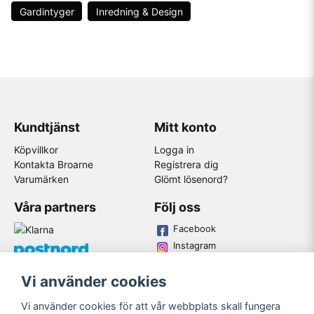
kvalitet. Dessutom har de en kundtjänst som alltid är 
Gardintyger
Inredning & Design
redo att hjälpa till och svara på frågor om produkterna 
och deras användning.
Att handla på Broarne.se är enkelt och smidigt. Du kan 
enkelt bläddra igenom deras stora utbud av tyger och 
material, läsa om produktinformation och se 
produktbilder innan du lägger din beställning. 
Kundtjänst
Mitt konto
Dessutom erbjuder de snabba leveranser och trygg 
Köpvillkor
Logga in
betalning via säkra betalningsmetoder.
Kontakta Broarne
Registrera dig
Varumärken
Glömt lösenord?
Våra partners
Följ oss
Facebook
Instagram
Youtube
Vi använder cookies
Broarne AB
Vi använder cookies för att vår webbplats skall fungera
© Copyright