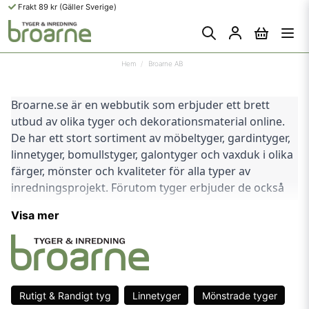
Frakt 89 kr (Gäller Sverige)
Hem
Broarne AB
Broarne.se är en webbutik som erbjuder ett brett 
utbud av olika tyger och dekorationsmaterial online. 
De har ett stort sortiment av möbeltyger, gardintyger, 
linnetyger, bomullstyger, galontyger och vaxduk i olika 
färger, mönster och kvaliteter för alla typer av 
inredningsprojekt. Förutom tyger erbjuder de också 
dekorplast och dekorband för att göra dina 
Visa mer
heminredningsprojekt ännu mer personliga.
Broarne.se har fokus på att erbjuda hög kvalitet på 
alla sina produkter till konkurrenskraftiga priser. De 
arbetar med pålitliga leverantörer och tillverkare för 
Rutigt & Randigt tyg
Linnetyger
Mönstrade tyger
att säkerställa att kunderna får produkter av högsta 