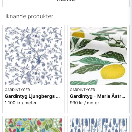
• Formgivare: Stig Lindberg
Liknande produkter
GARDINTYGER
GARDINTYGER
Gardintyg Ljungbergs Ekebyholm blå - bomull/lin
Gardintyg - Maria Åström Citrus grön - lin/bomull
1 100 kr
/ meter
990 kr
/ meter