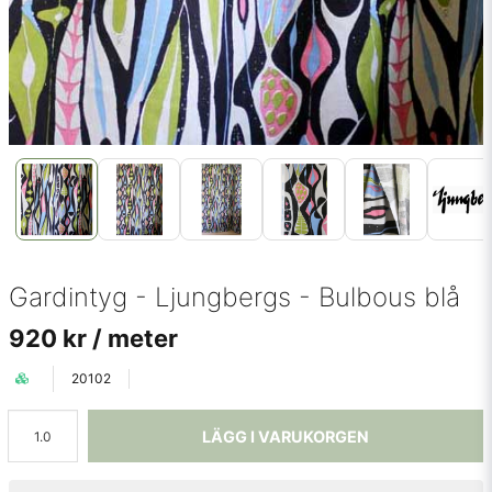
Gardintyg - Ljungbergs - Bulbous blå
920 kr
/ meter
20102
LÄGG I VARUKORGEN