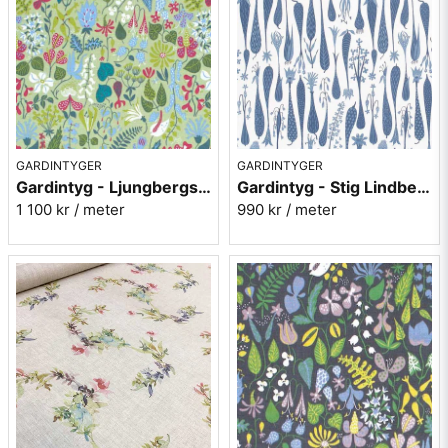
GARDINTYGER
GARDINTYGER
Gardintyg - Ljungbergs - Herbarium grön
Gardintyg - Stig Lindberg Printemp blå - bomull/lin
1 100 kr
/ meter
990 kr
/ meter