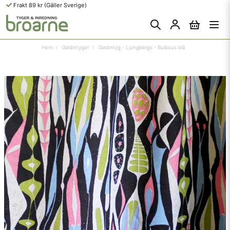
Frakt 89 kr (Gäller Sverige)
Hem
Gardintyger
Gardintyg - Ljungbergs - Bulbous blå