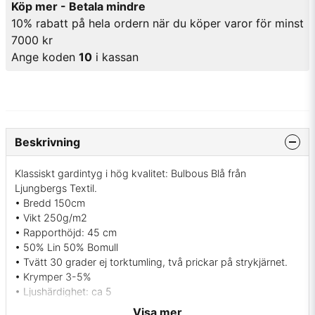
Köp mer - Betala mindre
10% rabatt på hela ordern när du köper varor för minst
7000 kr
Ange koden
10
i kassan
Beskrivning
Klassiskt gardintyg i hög kvalitet: Bulbous Blå från
Ljungbergs Textil.
• Bredd 150cm
• Vikt 250g/m2
• Rapporthöjd: 45 cm
• 50% Lin 50% Bomull
• Tvätt 30 grader ej torktumling, två prickar på strykjärnet.
• Krymper 3-5%
• Ljushärdighet: ca 5
• Tryckt i UK
Visa mer