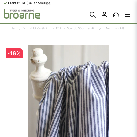
Frakt 89 kr (Gäller Sverige)
Hem
Fynd & Utförsäljning
REA
Stuvbit 50cm randigt tyg - 3mm marinblå
-
16
%