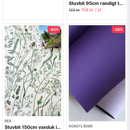
Stuvbit 95cm randigt tyg - 3mm sand
104 kr
/ st
122 kr
-63%
-28%
REA
KONSTLÄDER
Stuvbit 150cm vaxduk i textil - Gräs - grön