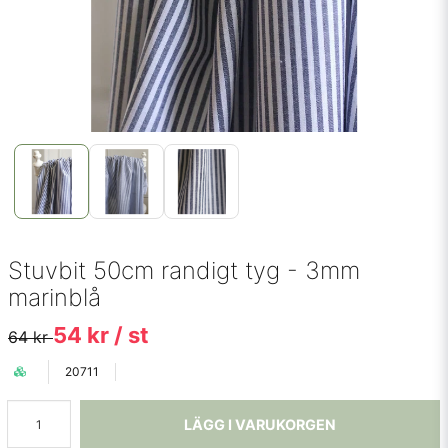
Stuvbit 50cm randigt tyg - 3mm
marinblå
54 kr
/ st
64 kr
20711
LÄGG I VARUKORGEN