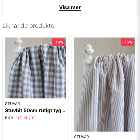
Visa mer
Liknande produkter
-16%
-15%
STUVAR
Stuvbit 50cm rutigt tyg - 9x9mm - grå
54 kr
/ st
64 kr
STUVAR