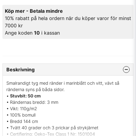
Köp mer - Betala mindre
10% rabatt på hela ordern när du köper varor för minst
7000 kr
Ange koden
10
i kassan
Beskrivning
Smalrandigt tyg med ränder i marinblått och vitt, vävt så
ränderna syns på båda sidor.
•
Stuvbit: 50 cm
• Rändernas bredd: 3 mm
• Vikt: 110g/m2
• 100% bomull
• Bredd 144 cm
• Tvätt 40 grader och 3 prickar på strykjärnet
• Certifiering: Oeko-Tex Class 1 Nr: 1501004