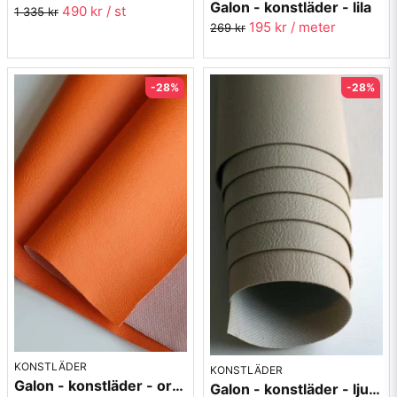
Galon - konstläder - lila
490 kr
/ st
1 335 kr
195 kr
/ meter
269 kr
-28%
-28%
KONSTLÄDER
KONSTLÄDER
Galon - konstläder - orange
Galon - konstläder - ljusbeige