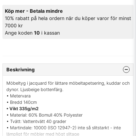
Köp mer - Betala mindre
10% rabatt på hela ordern när du köper varor för minst
7000 kr
Ange koden
10
i kassan
Beskrivning
Möbeltyg i jacquard för lättare möbeltapetsering, kuddar och
dynor. Ljusbeige bottenfärg.
• Metervara
• Bredd 140cm
• Vikt 335g/m2
• Material: 60% Bomull 40% Polyester
• Tvätt: Vattentvätt 40 grader
• Martindale: 10000 (ISO 12947-2) inte så slitstarkt - inte
lämpligt för möbler med högt slitage