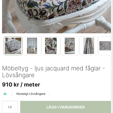
Möbeltyg - ljus jacquard med fåglar -
Lövsångare
910 kr
/ meter
Nostalgi Lövsångare
LÄGG I VARUKORGEN