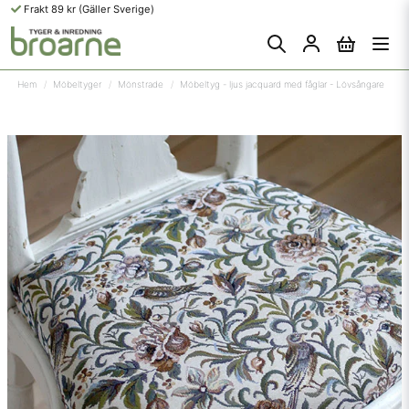
Frakt 89 kr (Gäller Sverige)
Hem
Möbeltyger
Mönstrade
Möbeltyg - ljus jacquard med fåglar - Lövsångare