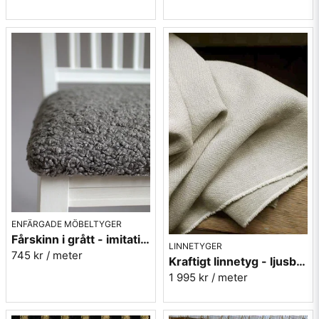
ENFÄRGADE MÖBELTYGER
Fårskinn i grått - imitation - Gute 454
LINNETYGER
745 kr
/ meter
Kraftigt linnetyg - ljusbeige möbeltyg - Enzimi Sand 504
1 995 kr
/ meter