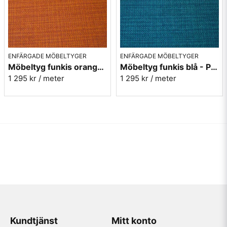
ENFÄRGADE MÖBELTYGER
ENFÄRGADE MÖBELTYGER
Möbeltyg funkis orange - Rost - Funk nr.9314
Möbeltyg funkis blå - Petrol - Funk nr.9706
1 295 kr
/ meter
1 295 kr
/ meter
Kundtjänst
Mitt konto