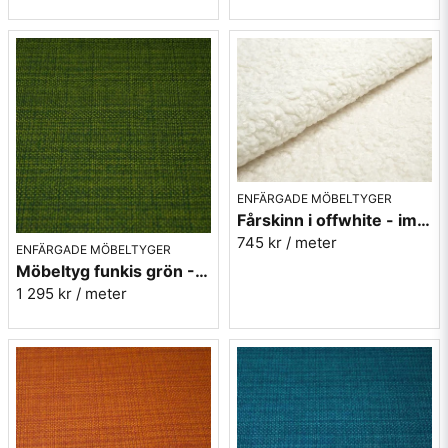
ENFÄRGADE MÖBELTYGER
Fårskinn i offwhite - imitation - Gute 102
745 kr
/ meter
ENFÄRGADE MÖBELTYGER
Möbeltyg funkis grön - Grass - Funk nr.9719
1 295 kr
/ meter