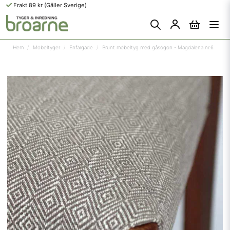
Frakt 89 kr (Gäller Sverige)
Hem
Möbeltyger
Enfärgade
Brunt möbeltyg med gåsögon - Magdalena nr.6