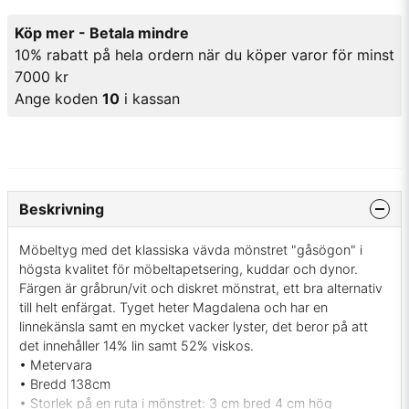
Köp mer - Betala mindre
10% rabatt på hela ordern när du köper varor för minst
7000 kr
Ange koden
10
i kassan
Beskrivning
Möbeltyg med det klassiska vävda mönstret "gåsögon" i
högsta kvalitet för möbeltapetsering, kuddar och dynor.
Färgen är gråbrun/vit och diskret mönstrat, ett bra alternativ
till helt enfärgat. Tyget heter Magdalena och har en
linnekänsla samt en mycket vacker lyster, det beror på att
det innehåller 14% lin samt 52% viskos.
• Metervara
• Bredd 138cm
• Storlek på en ruta i mönstret: 3 cm bred 4 cm hög