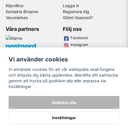
Köpvillkor
Logga in
Kontakta Broarne
Registrera dig
Varumärken
Glömt lösenord?
Våra partners
Följ oss
Facebook
Instagram
Youtube
Vi använder cookies
Broarne AB
Vi använder cookies för att vår webbplats skall fungera
© Copyright
och erbjuda dig bästa upplevelse. Bekräfta ditt samtycke
genom att trycka på godkänn alla eller anpassa via
inställningar
Godkänn alla
Inställningar