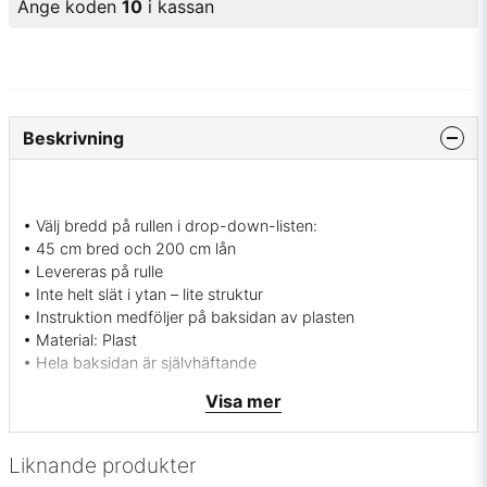
Ange koden
10
i kassan
Beskrivning
• Välj bredd på rullen i drop-down-listen:
• 45 cm bred och 200 cm lån
• Levereras på rulle
• Inte helt slät i ytan – lite struktur
• Instruktion medföljer på baksidan av plasten
• Material: Plast
• Hela baksidan är självhäftande
• Fukttålig
Visa mer
• Stark
• Lätt att torka av
• Endast för inomhus-bruk
Liknande produkter
• Ångrar du dig går den att ta bort igen (kan vara svårt om