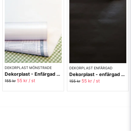
DEKORPLAST MÖNSTRADE
DEKORPLAST ENFÄRGAD
Dekorplast - Enfärgad vit blank yta - 45x200cm
Dekorplast - enfärgad svart matt yta 45 x 200 cm
55 kr
/ st
55 kr
/ st
155 kr
155 kr