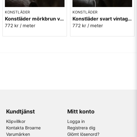
KONSTLÄDER
KONSTLÄDER
Konstläder mörkbrun vintage - Rodeo tobacco nr.46
Konstläder svart vintage - Rodeo night nr.4
772 kr
/ meter
772 kr
/ meter
Kundtjänst
Mitt konto
Köpvillkor
Logga in
Kontakta Broarne
Registrera dig
Varumärken
Glömt lösenord?