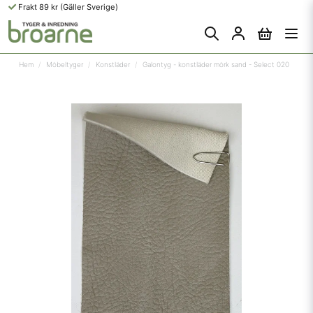
Frakt 89 kr (Gäller Sverige)
Hem
Möbeltyger
Konstläder
Galontyg - konstläder mörk sand - Select 020