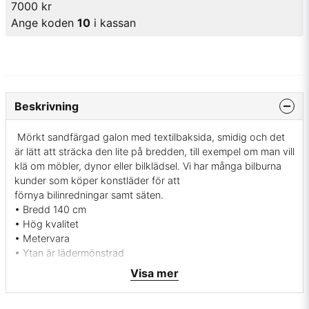
7000 kr
Ange koden
10
i kassan
Beskrivning
Mörkt sandfärgad galon med textilbaksida, smidig och det
är lätt att sträcka den lite på bredden, till exempel om man vill
klä om möbler, dynor eller bilklädsel. Vi har många bilburna
kunder som köper konstläder för att
förnya bilinredningar samt säten.
• Bredd 140 cm
• Hög kvalitet
• Metervara
• Ytan är lädermönstrad
• Kvalitet: 79% ftalatfri pvc, 21% bomull
Visa mer
• Töjbar på bredden
• Tjocklek 1,37 mm