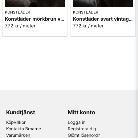
KONSTLÄDER
KONSTLÄDER
Konstläder mörkbrun vintage - Rodeo tobacco nr.46
Konstläder svart vintage - Rodeo night nr.4
772 kr
/ meter
772 kr
/ meter
Kundtjänst
Mitt konto
Köpvillkor
Logga in
Kontakta Broarne
Registrera dig
Varumärken
Glömt lösenord?