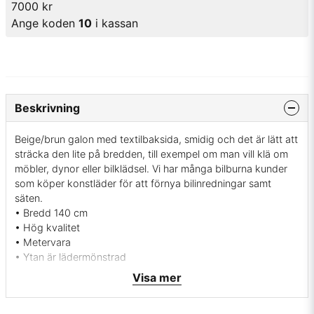
7000 kr
Ange koden
10
i kassan
Beskrivning
Beige/brun galon med textilbaksida, smidig och det är lätt att
sträcka den lite på bredden, till exempel om man vill klä om
möbler, dynor eller bilklädsel. Vi har många bilburna kunder
som köper konstläder för att förnya bilinredningar samt
säten.
• Bredd 140 cm
• Hög kvalitet
• Metervara
• Ytan är lädermönstrad
• Kvalitet: 79% ftalatfri pvc, 21% bomull
Visa mer
• Töjbar på bredden
• Tjocklek 1,37 mm