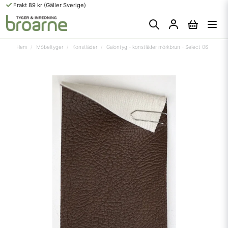
Frakt 89 kr (Gäller Sverige)
Hem
Möbeltyger
Konstläder
Galontyg - konstläder mörkbrun - Select 06