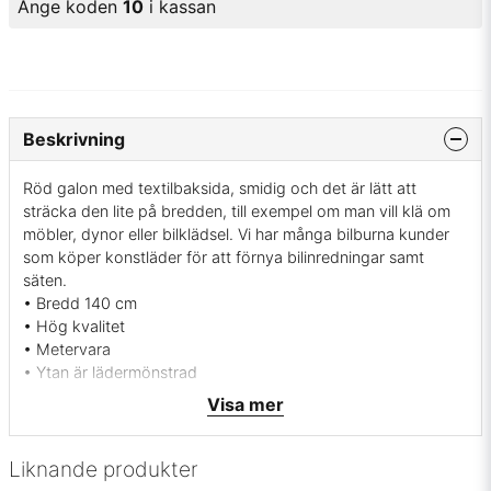
Ange koden
10
i kassan
Beskrivning
Röd galon med textilbaksida, smidig och det är lätt att
sträcka den lite på bredden, till exempel om man vill klä om
möbler, dynor eller bilklädsel. Vi har många bilburna kunder
som köper konstläder för att förnya bilinredningar samt
säten.
• Bredd 140 cm
• Hög kvalitet
• Metervara
• Ytan är lädermönstrad
• Kvalitet: 79% ftalatfri pvc, 21% bomull
Visa mer
• Töjbar på bredden
• Tjocklek 1,37 mm
• Vikt: 830g m2
Liknande produkter
• Röd