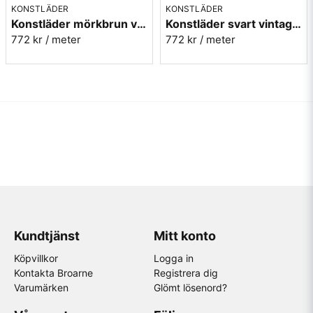
KONSTLÄDER
KONSTLÄDER
Konstläder mörkbrun vintage - Rodeo tobacco nr.46
Konstläder svart vintage - Rodeo night nr.4
772 kr
/ meter
772 kr
/ meter
Kundtjänst
Mitt konto
Köpvillkor
Logga in
Kontakta Broarne
Registrera dig
Varumärken
Glömt lösenord?