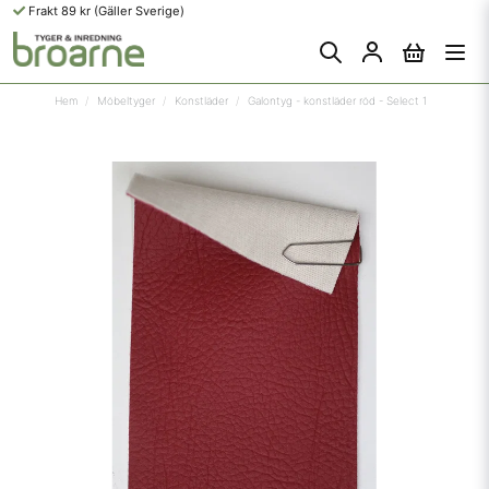
Frakt 89 kr (Gäller Sverige)
Hem
Möbeltyger
Konstläder
Galontyg - konstläder röd - Select 1