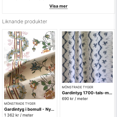
Mönstret är hämtat från ett förkläde från 1700-talet funnet i
Visa mer
Varola socken Sverige.
Förklädet ägs av Skaraborgs museum. Ett stycke svensk
historia.
Liknande produkter
MÖNSTRADE TYGER
Gardintyg 1700-tals-mönster - Varola blå
690 kr
/ meter
MÖNSTRADE TYGER
Gardintyg i bomull - Nyckelviken - Berghem
1 362 kr
/ meter