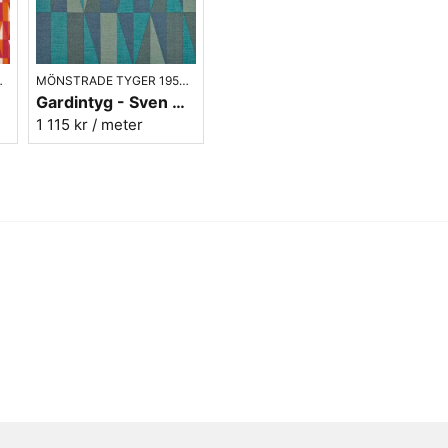
Vill du ha ett tygprov? maila 
0- 70-TAL
MÖNSTRADE TYGER 1950- 70-TAL
Gardintyg - Sven Markelius - Prisma XL - blågrön
1 115 kr
/ meter