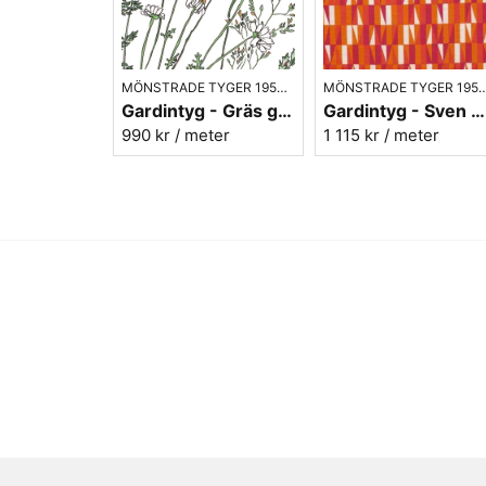
MÖNSTRADE TYGER 1950- 70-TAL
MÖNSTRADE TYGER 195
Gardintyg - Gräs grön - Ljungbergs textil
Gardintyg - Sven Markelius - Prisma röd/orange
990 kr
/ meter
1 115 kr
/ meter