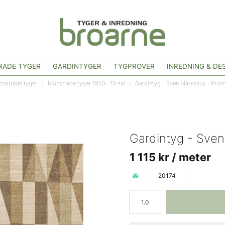
ADE TYGER
GARDINTYGER
TYGPROVER
INREDNING & DE
nstrade tyger
Mönstrade tyger 1950- 70-tal
Gardintyg - Sven Markelius - Pris
Gardintyg - Sven
1 115 kr
/ meter
20174