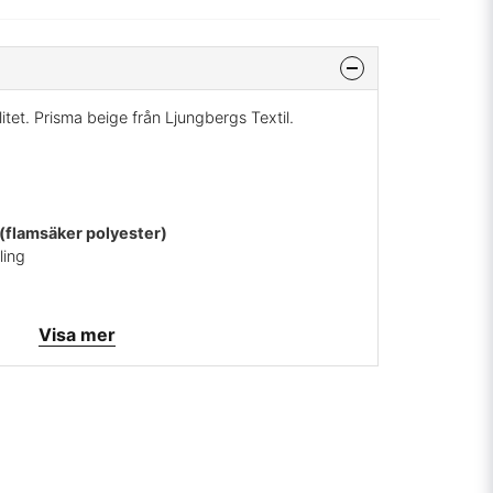
itet. Prisma beige från Ljungbergs Textil.
 (flamsäker polyester)
ling
Visa mer
s
mig på:
info@broarne.se
rt mönster skapat av Sven Markelius under 1950-
de som arkitekt kallades också för mr. Funkis han
passa till de byggnader han ritade i den
a mönster har blivit omåttligt populära och har