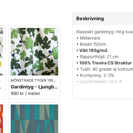
Beskrivning
Klassiskt gardintyg i hög kval
• Metervara
• Bredd 150cm
• Vikt 195g/m2
• Rapporthöjd: 21 cm
• 100% Trevira CS Struktur
• Tvätt: 40 grader ej torktum
• Krympning: 2-3%
0- 70-TAL
MÖNSTRADE TYGER 1950- 70-TAL
• Ljushärdighet: ca 5-6
ön - EKO-bomull
Gardintyg - Ljungbergs Fiki grön - bomull/lin
• Tryckt i Sverige/DK
990 kr
/ meter
• Formgivare: Sven Markeliu
Vill du ha ett tygprov maila 
Prisma är ett mycket populä
talet. Sven Markelius arbeta
skapade textilier som skulle 
funktionalistiska stilen. Dess
sålts världen över.