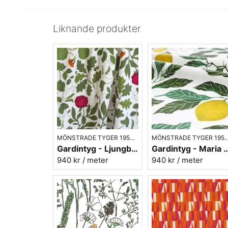
Liknande produkter
MÖNSTRADE TYGER 1950- 70-TAL
MÖNSTRADE TYGER 195
Gardintyg - Ljungbergs - Botanica grön
Gardintyg - Maria Åström Citrus gr
940 kr
/ meter
940 kr
/ meter