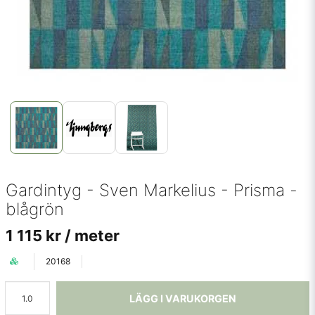
Gardintyg - Sven Markelius - Prisma -
blågrön
1 115 kr
/ meter
20168
LÄGG I VARUKORGEN