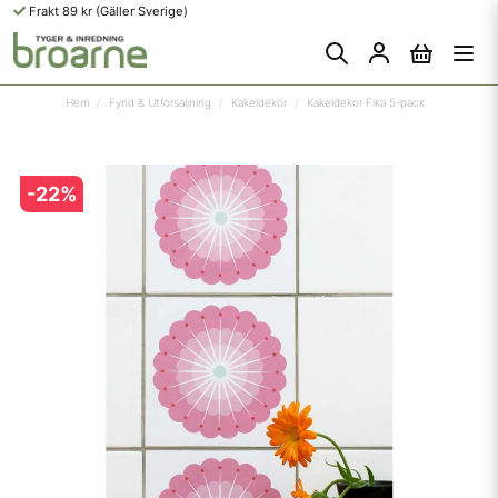
Frakt 89 kr (Gäller Sverige)
Hem
Fynd & Utförsäljning
Kakeldekor
Kakeldekor Fika 5-pack
-
22
%