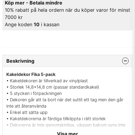
Köp mer - Betala mindre
10% rabatt på hela ordern när du köper varor för minst
7000 kr
Ange koden
10
i kassan
Beskrivning
Kakeldekor Fika 5-pack
• Kakeldekoren är tillverkad av vinylplast
• Storlek 14,8x14,8 cm (passar standardkakel)
• 5 stycken i förpackningen
• Dekoren går att ta bort när det suttit ett tag men den går
inte att återanvända
• Enkel att sätta upp
• Kakeldekorerna är färdiga tillklippta i rätt storlek
• Dekorerna är inte genomskinliga, väggen bakom syns inte
igenom
Visa mer