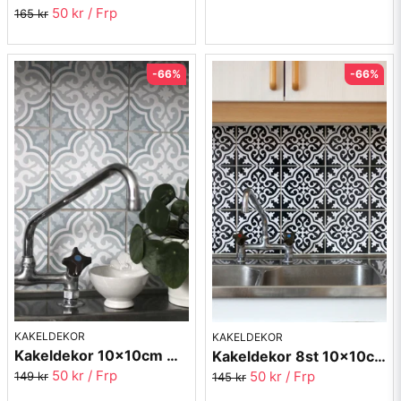
50 kr
/ Frp
165 kr
-66%
-66%
KAKELDEKOR
KAKELDEKOR
Kakeldekor 10x10cm Marrakech 2023-06
Kakeldekor 8st 10x10cm Marocko 2014-02
50 kr
/ Frp
50 kr
/ Frp
149 kr
145 kr