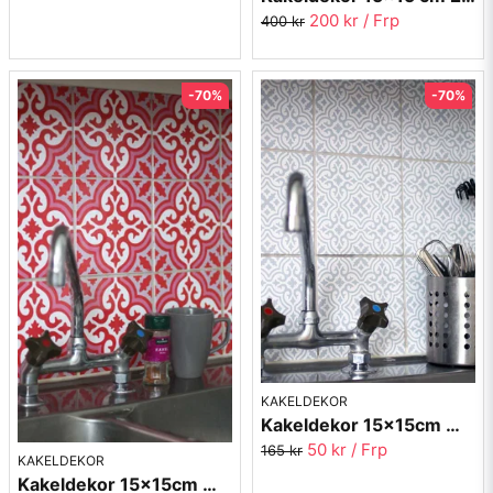
200 kr
/ Frp
400 kr
-70%
-70%
KAKELDEKOR
Kakeldekor 15x15cm Marrakech 2028-10 - 8st.
50 kr
/ Frp
165 kr
KAKELDEKOR
Kakeldekor 15x15cm Marrakech 2023-26 röd/rosa