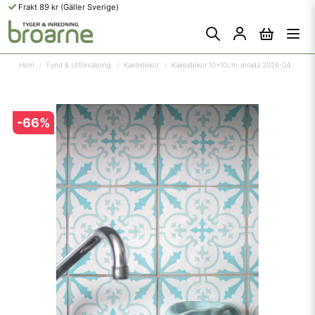
Frakt 89 kr (Gäller Sverige)
Hem
Fynd & Utförsäljning
Kakeldekor
Kakeldekor 10x10cm Jerada 2026-04
-
66
%