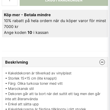
LÄGG I VARUKORGEN
Köp mer - Betala mindre
10% rabatt på hela ordern när du köper varor för minst
7000 kr
Ange koden
10
i kassan
Beskrivning
• Kakeldekoren är tillverkad av vinylplast
• Storlek 15x15 cm (lite knappt)
• Färg: Olika turkosa toner med vitt
• Marockansk stil
• Dekoren går att ta bort när det suttit ett tag men den går
inte att återanvända
• Enkel att sätta upp
• Kakeldekorerna är färdiga tillklippta i rätt storlek