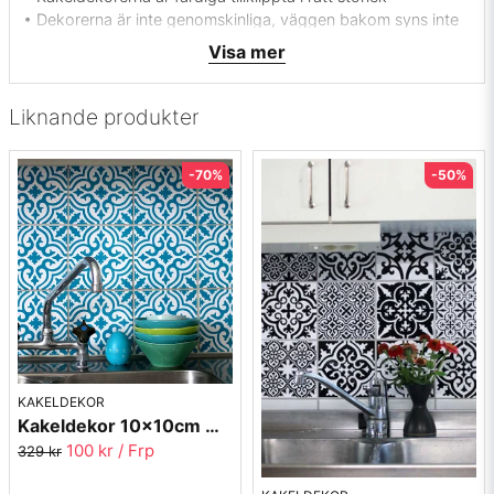
• Dekorerna är inte genomskinliga, väggen bakom syns inte
igenom
Visa mer
• Tillverkad i Sverige
Liknande produkter
-70%
-50%
KAKELDEKOR
Kakeldekor 10x10cm Marrakech 2023-21
100 kr
/ Frp
329 kr