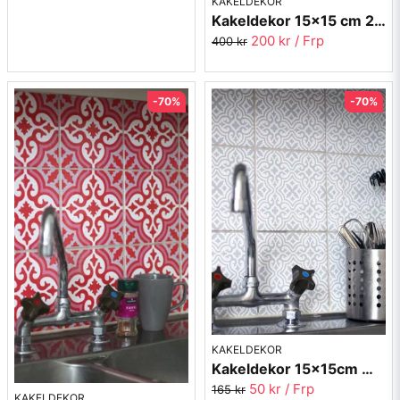
KAKELDEKOR
Kakeldekor 15x15 cm 20 st. mixad svart/vit
200 kr
/ Frp
400 kr
-70%
-70%
KAKELDEKOR
Kakeldekor 15x15cm Marrakech 2028-10 - 8st.
50 kr
/ Frp
165 kr
KAKELDEKOR