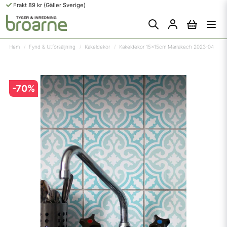
Frakt 89 kr (Gäller Sverige)
Hem
Fynd & Utförsäljning
Kakeldekor
Kakeldekor 15x15cm Marrakech 2023-04
-
70
%