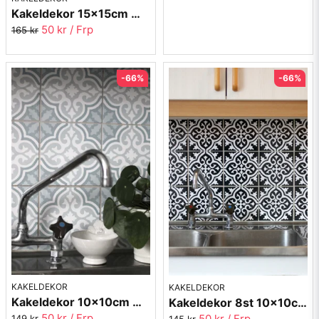
Kakeldekor 15x15cm Marrakech 2023-26 röd/rosa
50 kr
/ Frp
165 kr
-66%
-66%
KAKELDEKOR
KAKELDEKOR
Kakeldekor 10x10cm Marrakech 2023-06
Kakeldekor 8st 10x10cm Marocko 2014-02
50 kr
/ Frp
50 kr
/ Frp
149 kr