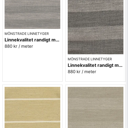
MÖNSTRADE LINNETYGER
Linnekvalitet randigt möbeltyg - ljusgrå 940926-90 Berghem
880 kr
/ meter
MÖNSTRADE LINNETYGER
Linnekvalitet randigt möbeltyg - svart/oblekt 940928-98 Berghem
880 kr
/ meter