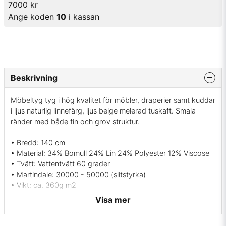
7000 kr
Ange koden
10
i kassan
Beskrivning
Möbeltyg tyg i hög kvalitet för möbler, draperier samt kuddar
i ljus naturlig linnefärg, ljus beige melerad tuskaft. Smala
ränder med både fin och grov struktur.
• Bredd: 140 cm
• Material: 34% Bomull 24% Lin 24% Polyester 12% Viscose
• Tvätt: Vattentvätt 60 grader
• Martindale: 30000 - 50000 (slitstyrka)
• Vikt: ca. 360g m2
• Färg: Linnefärg i varm beige ton
Visa mer
• Svensk tillverkning
• Leverantör: Berghems väveri Sverige