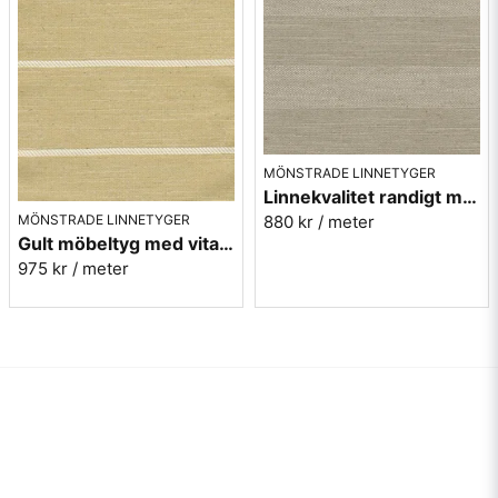
MÖNSTRADE LINNETYGER
Linnekvalitet randigt möbeltyg - natur 940928-05 Berghem
MÖNSTRADE LINNETYGER
880 kr
/ meter
Gult möbeltyg med vita ränder - Björkö rand 10
975 kr
/ meter