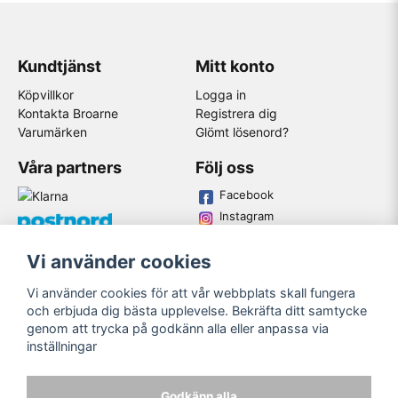
Kundtjänst
Mitt konto
Köpvillkor
Logga in
Kontakta Broarne
Registrera dig
Varumärken
Glömt lösenord?
Våra partners
Följ oss
Facebook
Instagram
Youtube
Vi använder cookies
Broarne AB
Vi använder cookies för att vår webbplats skall fungera
© Copyright
och erbjuda dig bästa upplevelse. Bekräfta ditt samtycke
genom att trycka på godkänn alla eller anpassa via
inställningar
Godkänn alla