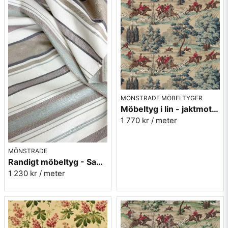
MÖNSTRADE MÖBELTYGER
Möbeltyg i lin - jaktmotiv - Tally ho - teal/ruby
1 770 kr
/ meter
MÖNSTRADE
Randigt möbeltyg - Sanderson Dobby Stripe Mineral
1 230 kr
/ meter