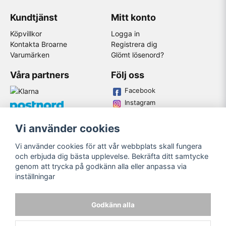
Kundtjänst
Mitt konto
Köpvillkor
Logga in
Kontakta Broarne
Registrera dig
Varumärken
Glömt lösenord?
Våra partners
Följ oss
Facebook
Instagram
Youtube
Vi använder cookies
Broarne AB
Vi använder cookies för att vår webbplats skall fungera
© Copyright
och erbjuda dig bästa upplevelse. Bekräfta ditt samtycke
genom att trycka på godkänn alla eller anpassa via
inställningar
Godkänn alla