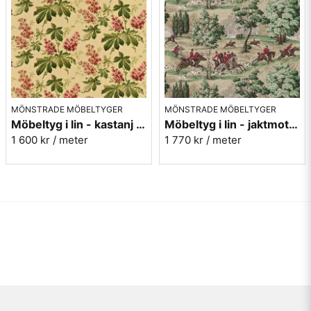
MÖNSTRADE MÖBELTYGER
MÖNSTRADE MÖBELTYGER
Möbeltyg i lin - kastanj - Pavia - ruby/emerald
Möbeltyg i lin - jaktmotiv - Tally ho - evergreen/crimson
1 600 kr
/ meter
1 770 kr
/ meter