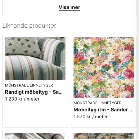
• Martindale värde: 40000
Visa mer
• Tillverkningsland: Italien
• Rapportbredd 2,5 cm
• Färg: lin ockragul samt grå
Liknande produkter
• Mönsterbild: Längsgående - ränderna följer längs med
tyget
• Beställningsvara, ingen returrätt
Vill du ha ett tygprov maila mig på:
info@broarne.se
MÖNSTRADE LINNETYGER
Randigt möbeltyg - Sanderson Dobby Stripe Brick
1 230 kr
/ meter
MÖNSTRADE LINNETYGER
Möbeltyg i lin - Sanderson - Very rose and peony - multi
1 570 kr
/ meter