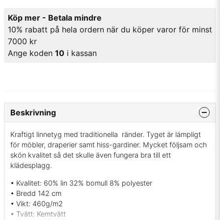
Köp mer - Betala mindre
10% rabatt på hela ordern när du köper varor för minst
7000 kr
Ange koden
10
i kassan
Beskrivning
Kraftigt linnetyg med traditionella ränder. Tyget är lämpligt
för möbler, draperier samt hiss-gardiner. Mycket följsam och
skön kvalitet så det skulle även fungera bra till ett
klädesplagg.
• Kvalitet: 60% lin 32% bomull 8% polyester
• Bredd 142 cm
• Vikt: 460g/m2
• Tvätt: Kemtvätt