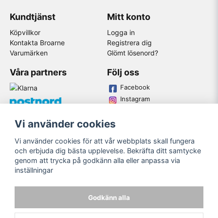
Kundtjänst
Mitt konto
Köpvillkor
Logga in
Kontakta Broarne
Registrera dig
Varumärken
Glömt lösenord?
Våra partners
Följ oss
Facebook
Instagram
Youtube
Vi använder cookies
Broarne AB
Vi använder cookies för att vår webbplats skall fungera
© Copyright
och erbjuda dig bästa upplevelse. Bekräfta ditt samtycke
genom att trycka på godkänn alla eller anpassa via
inställningar
Godkänn alla