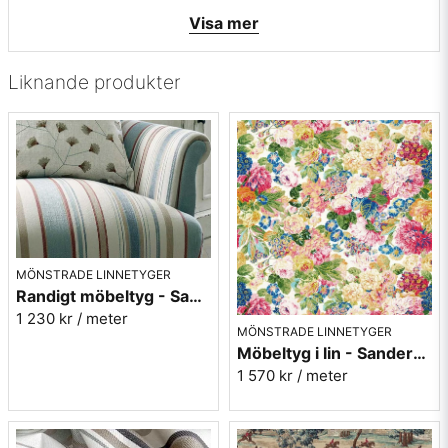
• Martindale värde: 40000
Visa mer
• Tillverkningsland: Italien
• Rapportbredd 2,5 cm
• Färg: lin mörk rosalila samt grå
Liknande produkter
• Mönsterbild: Längsgående - ränderna följer längs med
tyget
• Beställningsvara, ingen returrätt
Vill du ha ett tygprov maila mig på:
info@broarne.se
MÖNSTRADE LINNETYGER
Randigt möbeltyg - Sanderson Dobby Stripe Brick
1 230 kr
/ meter
MÖNSTRADE LINNETYGER
Möbeltyg i lin - Sanderson - Very rose and peony - multi
1 570 kr
/ meter