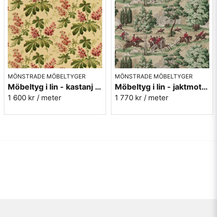
MÖNSTRADE MÖBELTYGER
MÖNSTRADE MÖBELTYGER
Möbeltyg i lin - kastanj - Pavia - ruby/emerald
Möbeltyg i lin - jaktmotiv - Tally ho - evergreen/crimson
1 600 kr
/ meter
1 770 kr
/ meter