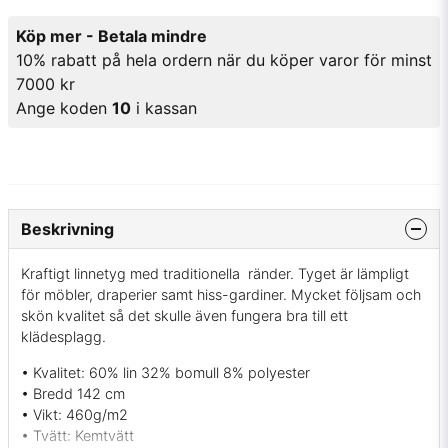
Köp mer - Betala mindre
10% rabatt på hela ordern när du köper varor för minst
7000 kr
Ange koden
10
i kassan
Beskrivning
Kraftigt linnetyg med traditionella ränder. Tyget är lämpligt
för möbler, draperier samt hiss-gardiner. Mycket följsam och
skön kvalitet så det skulle även fungera bra till ett
klädesplagg.
• Kvalitet: 60% lin 32% bomull 8% polyester
• Bredd 142 cm
• Vikt: 460g/m2
• Tvätt: Kemtvätt