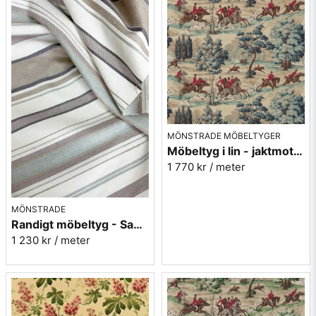
MÖNSTRADE MÖBELTYGER
Möbeltyg i lin - jaktmotiv - Tally ho - teal/ruby
1 770 kr
/ meter
MÖNSTRADE
Randigt möbeltyg - Sanderson Dobby Stripe Mineral
1 230 kr
/ meter