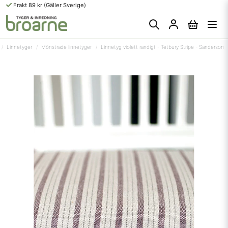
Frakt 89 kr (Gäller Sverige)
Linnetyger
Mönstrade linnetyger
Linnetyg violett randigt - Tetbury Stripe - Sanderson