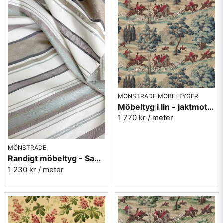
MÖNSTRADE MÖBELTYGER
Möbeltyg i lin - jaktmotiv - Tally ho - teal/ruby
1 770 kr
/ meter
MÖNSTRADE
Randigt möbeltyg - Sanderson Dobby Stripe Mineral
1 230 kr
/ meter