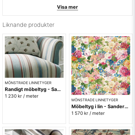
• Martindale värde: 25000
Visa mer
• Tillverkningsland: Italien
• Rapportbredd: 22cm
• Färg: mörk indigoblå, offwhite samt beige
Liknande produkter
• Mönsterbild: Längsgående - ränderna följer längs med
tyget
• Beställningsvara, ingen returrätt
Vill du ha ett tygprov maila mig på:
info@broarne.se
MÖNSTRADE LINNETYGER
Randigt möbeltyg - Sanderson Dobby Stripe Brick
1 230 kr
/ meter
MÖNSTRADE LINNETYGER
Möbeltyg i lin - Sanderson - Very rose and peony - multi
1 570 kr
/ meter