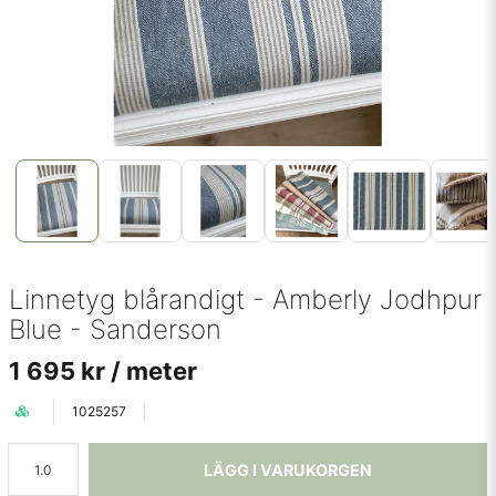
Linnetyg blårandigt - Amberly Jodhpur
Blue - Sanderson
1 695 kr
/ meter
1025257
LÄGG I VARUKORGEN