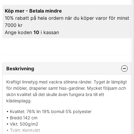
Köp mer - Betala mindre
10% rabatt på hela ordern när du köper varor för minst
7000 kr
Ange koden
10
i kassan
Beskrivning
Kraftigt linnetyg med vackra stilrena ränder. Tyget är lämpligt
för möbler, draperier samt hiss-gardiner. Mycket följsam och
skön kvalitet så det skulle även fungera bra till ett
klädesplagg.
• Kvalitet: 76% lin 19% bomull 5% polyester
• Bredd 142 cm
• Vikt: 500g/m2
• Tvätt: Kemtvätt