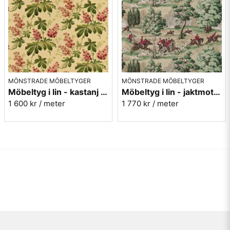
MÖNSTRADE MÖBELTYGER
MÖNSTRADE MÖBELTYGER
Möbeltyg i lin - kastanj - Pavia - ruby/emerald
Möbeltyg i lin - jaktmotiv - Tally ho - evergreen/crimson
1 600 kr
/ meter
1 770 kr
/ meter