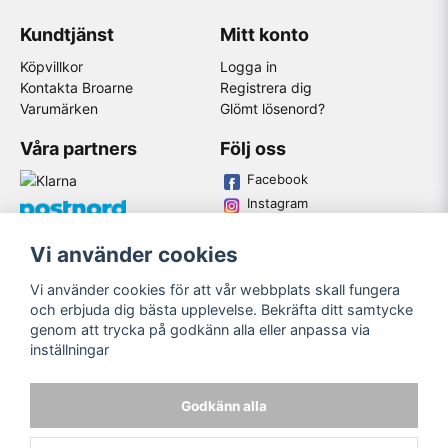
Kundtjänst
Mitt konto
Köpvillkor
Logga in
Kontakta Broarne
Registrera dig
Varumärken
Glömt lösenord?
Våra partners
Följ oss
Facebook
Instagram
Youtube
Vi använder cookies
Broarne AB
Vi använder cookies för att vår webbplats skall fungera
© Copyright
och erbjuda dig bästa upplevelse. Bekräfta ditt samtycke
genom att trycka på godkänn alla eller anpassa via
inställningar
Godkänn alla