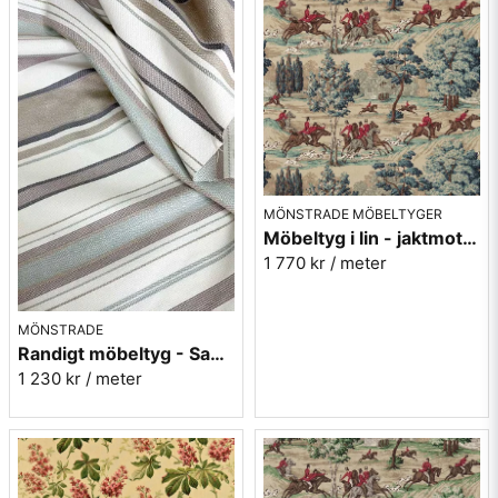
MÖNSTRADE MÖBELTYGER
Möbeltyg i lin - jaktmotiv - Tally ho - teal/ruby
1 770 kr
/ meter
MÖNSTRADE
Randigt möbeltyg - Sanderson Dobby Stripe Mineral
1 230 kr
/ meter