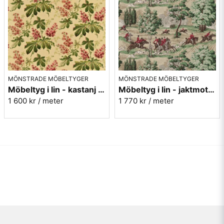
MÖNSTRADE MÖBELTYGER
MÖNSTRADE MÖBELTYGER
Möbeltyg i lin - kastanj - Pavia - ruby/emerald
Möbeltyg i lin - jaktmotiv - Tally ho - evergreen/crimson
1 600 kr
/ meter
1 770 kr
/ meter