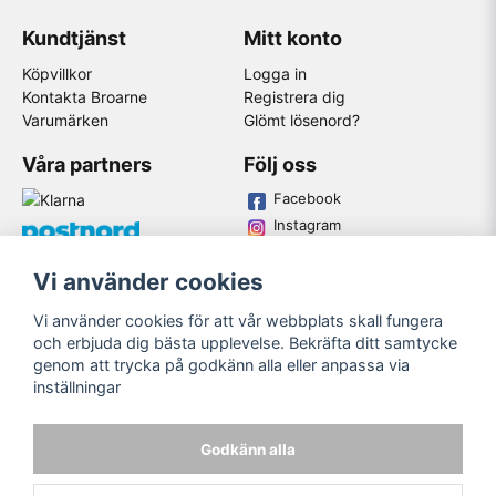
Kundtjänst
Mitt konto
Köpvillkor
Logga in
Kontakta Broarne
Registrera dig
Varumärken
Glömt lösenord?
Våra partners
Följ oss
Facebook
Instagram
Youtube
Vi använder cookies
Broarne AB
Vi använder cookies för att vår webbplats skall fungera
© Copyright
och erbjuda dig bästa upplevelse. Bekräfta ditt samtycke
genom att trycka på godkänn alla eller anpassa via
inställningar
Godkänn alla