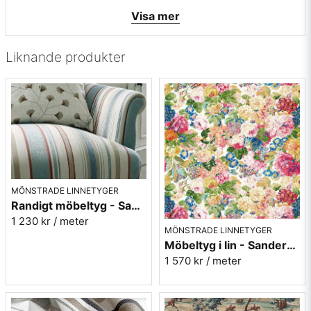
• Martindale värde: 25000
Visa mer
• Tillverkningsland: Italien
• Rapportbredd: 22cm
• Färg: mörk röd, offwhite samt beige
Liknande produkter
• Mönsterbild: Längsgående - ränderna följer längs med
tyget
• Beställningsvara, ingen returrätt
Vill du ha ett tygprov maila mig på:
info@broarne.se
MÖNSTRADE LINNETYGER
Randigt möbeltyg - Sanderson Dobby Stripe Brick
1 230 kr
/ meter
MÖNSTRADE LINNETYGER
Möbeltyg i lin - Sanderson - Very rose and peony - multi
1 570 kr
/ meter