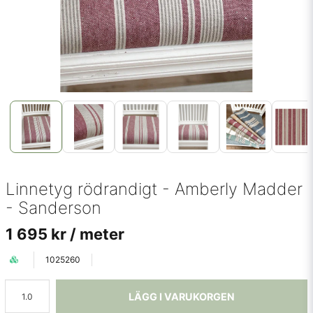
Linnetyg rödrandigt - Amberly Madder
- Sanderson
1 695 kr
/ meter
1025260
LÄGG I VARUKORGEN