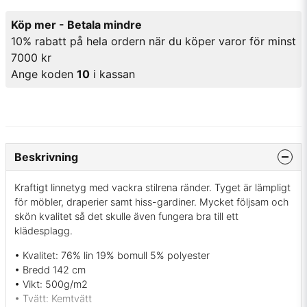
Köp mer - Betala mindre
10% rabatt på hela ordern när du köper varor för minst
7000 kr
Ange koden
10
i kassan
Beskrivning
Kraftigt linnetyg med vackra stilrena ränder. Tyget är lämpligt
för möbler, draperier samt hiss-gardiner. Mycket följsam och
skön kvalitet så det skulle även fungera bra till ett
klädesplagg.
• Kvalitet: 76% lin 19% bomull 5% polyester
• Bredd 142 cm
• Vikt: 500g/m2
• Tvätt: Kemtvätt