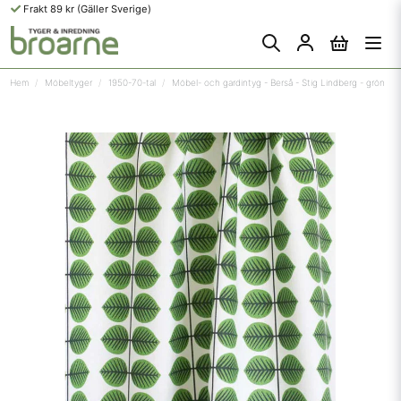
Frakt 89 kr (Gäller Sverige)
Hem
Möbeltyger
1950-70-tal
Möbel- och gardintyg - Berså - Stig Lindberg - grön