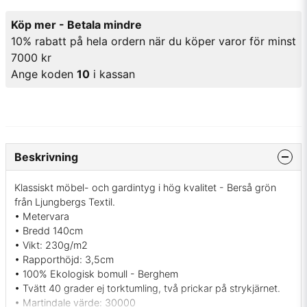
Köp mer - Betala mindre
10% rabatt på hela ordern när du köper varor för minst
7000 kr
Ange koden
10
i kassan
Beskrivning
Klassiskt möbel- och gardintyg i hög kvalitet - Berså grön
från Ljungbergs Textil.
• Metervara
• Bredd 140cm
• Vikt: 230g/m2
• Rapporthöjd: 3,5cm
• 100% Ekologisk bomull - Berghem
• Tvätt 40 grader ej torktumling, två prickar på strykjärnet.
• Martindale värde: 30000