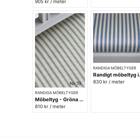
905 kr
/ meter
RANDIGA MÖBELTYGER
Randigt möbel
830 kr
/ meter
RANDIGA MÖBELTYGER
Möbeltyg - Gröna ränder - Ellinor nr.70
810 kr
/ meter