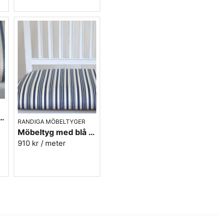
tyg i blått - Sofia Rand nr.50
RANDIGA MÖBELTYGER
Möbeltyg med blå ränder i eko-bomull - Fredrika nr.50
910 kr
/ meter