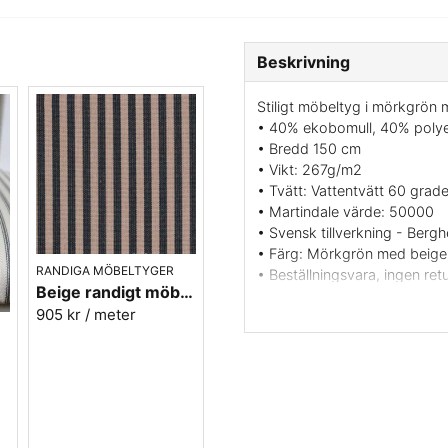
Beskrivning
Stiligt möbeltyg i mörkgrön
• 40% ekobomull, 40% polye
• Bredd 150 cm
• Vikt: 267g/m2
• Tvätt: Vattentvätt 60 grade
• Martindale värde: 50000
• Svensk tillverkning - Berg
• Färg: Mörkgrön med beige
RANDIGA MÖBELTYGER
• Beställningsvara, ingen retu
Beige randigt möbeltyg - Lill rand nr.391
• Mönsterbild: Längsgående
905 kr
/ meter
• Rapportbredd: 10,2 cm
.90
Vill du ha ett tygprov? maila