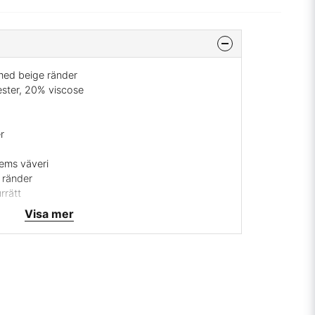
 med beige ränder
ster, 20% viscose
r
hems väveri
 ränder
rrätt
Visa mer
 mig på
info@broarne.se