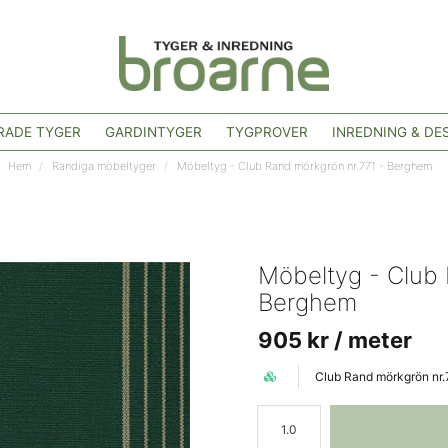
ADE TYGER
GARDINTYGER
TYGPROVER
INREDNING & DE
Hem
Randiga möbeltyger
Möbeltyg - Club Rand mörkgrön nr.771 - Berghem
Möbeltyg - Club 
Berghem
905 kr
/ meter
Club Rand mörkgrön nr.