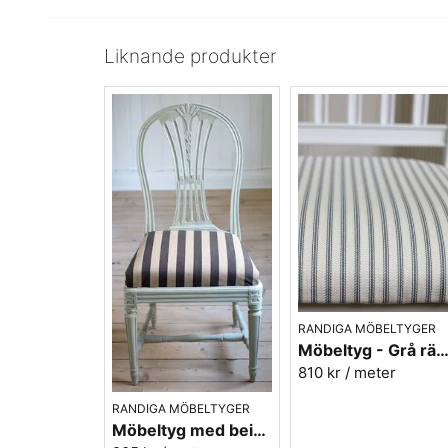
Liknande produkter
RANDIGA MÖBELTYGER
Möbeltyg - Grå ränder - Ellinor nr
810 kr
/ meter
RANDIGA MÖBELTYGER
Möbeltyg med beige/svarta ränder - Stor rand nr.591