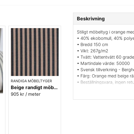
Beskrivning
Stiligt möbeltyg i orange me
• 40% ekobomull, 40% polye
• Bredd 150 cm
• Vikt: 267g/m2
• Tvätt: Vattentvätt 60 grade
• Martindale värde: 50000
• Svensk tillverkning - Berg
• Färg: Orange med beige r
RANDIGA MÖBELTYGER
• Beställningsvara, ingen retu
Beige randigt möbeltyg - Lill rand nr.391
• Mönsterbild: Längsgående
905 kr
/ meter
• Rapportbredd: 10,2 cm
.90
Vill du ha ett tygprov? maila