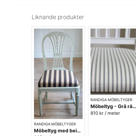
Liknande produkter
RANDIGA MÖBELTYGER
Möbeltyg - Grå ränder - Ellinor nr
810 kr
/ meter
RANDIGA MÖBELTYGER
Möbeltyg med beige/svarta ränder - Stor rand nr.591