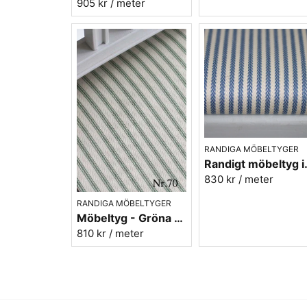
905 kr
/ meter
RANDIGA MÖBELTYGER
Randigt möbel
830 kr
/ meter
RANDIGA MÖBELTYGER
Möbeltyg - Gröna ränder - Ellinor nr.70
810 kr
/ meter