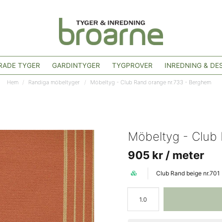
ADE TYGER
GARDINTYGER
TYGPROVER
INREDNING & DE
Hem
Randiga möbeltyger
Möbeltyg - Club Rand orange nr.733 - Berghem
Möbeltyg - Club
905 kr
/ meter
Club Rand beige nr.701