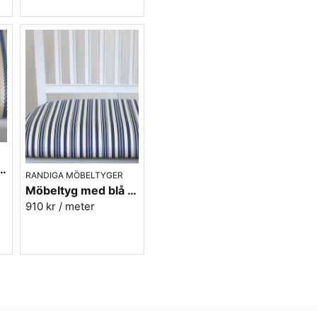
tyg i blått - Sofia Rand nr.50
RANDIGA MÖBELTYGER
Möbeltyg med blå ränder i eko-bomull - Fredrika nr.50
910 kr
/ meter