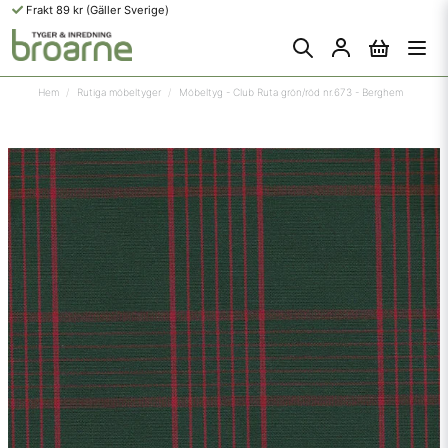
Frakt 89 kr (Gäller Sverige)
Hem
Rutiga möbeltyger
Möbeltyg - Club Ruta grön/röd nr.673 - Berghem