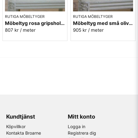
RUTIGA MÖBELTYGER
RUTIGA MÖBELTYGER
Möbeltyg rosa gripsholmsruta - Ekeby nr.31
Möbeltyg med små olivgröna rutor - Lill Ruta 278
807 kr
/ meter
905 kr
/ meter
Kundtjänst
Mitt konto
Köpvillkor
Logga in
Kontakta Broarne
Registrera dig