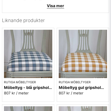
• Mönsterbild: längsgående
Visa mer
• Rapporthöjd: 9,7 cm
• Rapportbredd: 10,2 cm
Liknande produkter
Vill du ha ett tygprov? maila mig på
info@broarne.se
RUTIGA MÖBELTYGER
RUTIGA MÖBELTYGER
Möbeltyg - blå gripsholmsruta - Ekeby nr.50
Möbeltyg gul gripsholmsruta - Ekeby nr.10
807 kr
/ meter
807 kr
/ meter