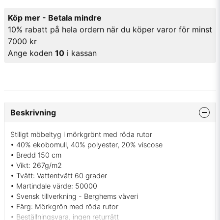
Köp mer - Betala mindre
10% rabatt på hela ordern när du köper varor för minst
7000 kr
Ange koden
10
i kassan
Beskrivning
Stiligt möbeltyg i mörkgrönt med röda rutor
• 40% ekobomull, 40% polyester, 20% viscose
• Bredd 150 cm
• Vikt: 267g/m2
• Tvätt: Vattentvätt 60 grader
• Martindale värde: 50000
• Svensk tillverkning - Berghems väveri
• Färg: Mörkgrön med röda rutor
• Beställningsvara, ingen returrätt