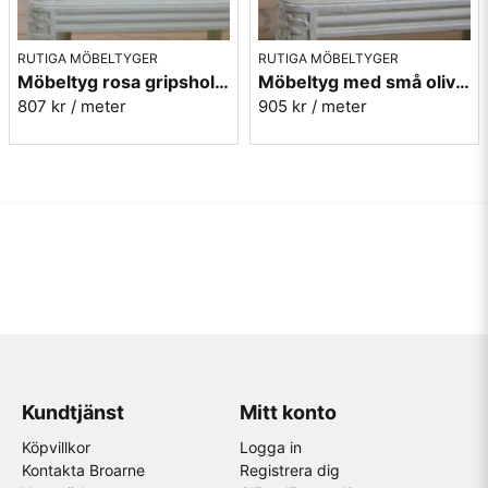
RUTIGA MÖBELTYGER
RUTIGA MÖBELTYGER
Möbeltyg rosa gripsholmsruta - Ekeby nr.31
Möbeltyg med små olivgröna rutor - Lill Ruta 278
807 kr
/ meter
905 kr
/ meter
Kundtjänst
Mitt konto
Köpvillkor
Logga in
Kontakta Broarne
Registrera dig