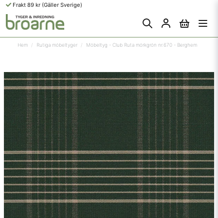
Frakt 89 kr (Gäller Sverige)
Hem
Rutiga möbeltyger
Möbeltyg - Club Ruta mörkgrön nr.670 - Berghem