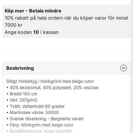
Köp mer - Betala mindre
10% rabatt på hela ordern när du köper varor för minst
7000 kr
Ange koden
10
i kassan
Beskrivning
Stiligt möbeltyg i mörkgrönt med beige rutor
• 40% ekobomull, 40% polyester, 20% viscose
• Bredd 150 cm
• Vikt: 267g/m2
• Tvätt: Vattentvätt 60 grader
• Martindale värde: 50000
• Svensk tillverkning - Berghems väveri
• Färg: Mörkgrön med beige rutor
• Beställningsvara, ingen returrätt