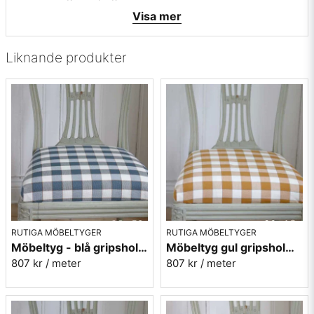
• Mönsterbild: längsgående
Visa mer
• Rapporthöjd: 9,7 cm
• Rapportbredd: 10,2 cm
Liknande produkter
Vill du ha ett tygprov? maila mig på
info@broarne.se
RUTIGA MÖBELTYGER
RUTIGA MÖBELTYGER
Möbeltyg - blå gripsholmsruta - Ekeby nr.50
Möbeltyg gul gripsholmsruta - Ekeby nr.10
807 kr
/ meter
807 kr
/ meter