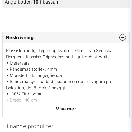
Ange koden
10
i kassan
Beskrivning
Klassiskt randigt tyg i hög kvalitet, Ellinor från Svenska
Berghem. Klassisk Gripsholmsrand i gult och offwhite.
• Metervara
• Rändernas storlek: 4mm
• Mönsterbild: Längsgående
• Ränderna syns på båda sidor, men de är svagare på
baksidan, det är också snyggt!
• 100% Eko-bomull
• Bredd 140 cm
• Tvätt 60 grader ej torktumling, två prickar på strykjärnet.
Visa mer
• Martindale värde: 20000
• Krymper mindre än 3%
• Svensk tillverkning
Liknande produkter
• Färg: Snygg ockragul och offwhite rand