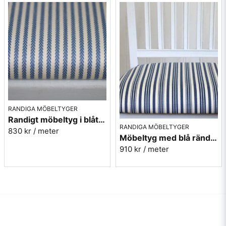
RANDIGA MÖBELTYGER
Randigt möbeltyg i blått - Sofia Rand nr.50
RANDIGA MÖBELTYGER
830 kr
/ meter
Möbeltyg med blå ränder i eko-bomull - Fredrika nr.50
910 kr
/ meter