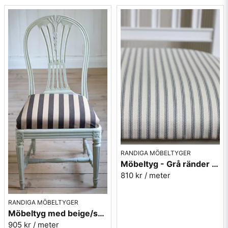
Berghems möbeltyg Ellinor är ett lite kraftigare och populärt
tyg. Tyget är lämpligt för möbler, kuddar och dynor. Mycket
slitstark och tåligt tyg som passar för stolsdynor och
stoppade möbler. Populära Gustavianska möbler är ofta
klädda i randiga och rutiga tyger, stilen sträcker sig alltså så
långt tillbaka som till 1700-talet. Berghems väveri grundades
1951 av Kurt Ericsson som köpte det gamla mejeriet i
Berghem. Där startade han tillverkning av möbeltyg på en
gammal vävstol med träjacquard. Väveriet utvecklades och
som mest arbetade där 23 personer. Produktionen bestod av
möbeltyg med både skaft- och jacquardmönster, samt
garnmattor och frotté. Teknisk väv i form av bärande
konstruktionsvävar för möbler blev tidigt en stor
RANDIGA MÖBELTYGER
produktgrupp.
Möbeltyg - Grå ränder - Ellinor nr.90
Idag ägs och drivs verksamheten av Lena och Lennart
810 kr
/ meter
Ericsson.
Mera randiga möbeltyger
RANDIGA MÖBELTYGER
Möbeltyg med beige/svarta ränder - Stor rand nr.591
Vill du ha ett tygprov? maila mig på
i
nfo@broarne.se
905 kr
/ meter