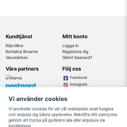
Kundtjänst
Mitt konto
Köpvillkor
Logga in
Kontakta Broarne
Registrera dig
Varumärken
Glömt lösenord?
Våra partners
Följ oss
Facebook
Instagram
Youtube
Vi använder cookies
Broarne AB
Vi använder cookies för att vår webbplats skall fungera
© Copyright
och erbjuda dig bästa upplevelse. Bekräfta ditt samtycke
genom att trycka på godkänn alla eller anpassa via
inställningar