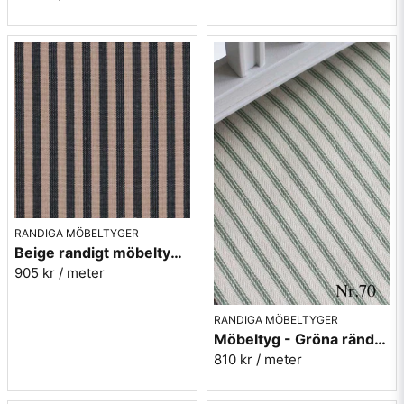
RANDIGA MÖBELTYGER
Beige randigt möbeltyg - Lill rand nr.391
905 kr
/ meter
RANDIGA MÖBELTYGER
Möbeltyg - Gröna ränder - Ellinor nr.70
810 kr
/ meter