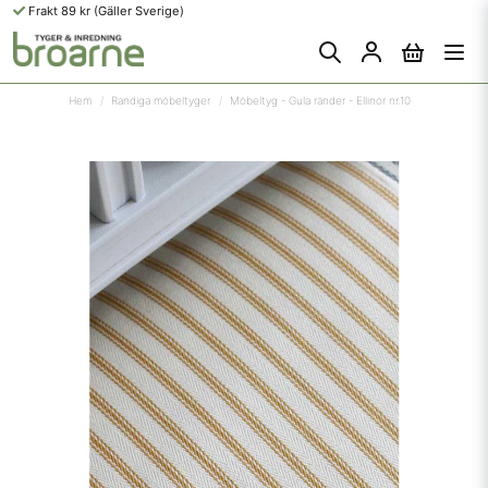
Frakt 89 kr (Gäller Sverige)
Hem
Randiga möbeltyger
Möbeltyg - Gula ränder - Ellinor nr.10