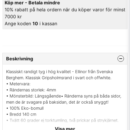
Köp mer - Betala mindre
10% rabatt på hela ordern när du köper varor för minst
7000 kr
Ange koden
10
i kassan
Beskrivning
Klassiskt randigt tyg i hög kvalitet - Ellinor från Svenska
Berghem. Klassisk Gripsholmsrand i svart och offwhite.
• Metervara:
• Rändernas storlek: 4mm
• Mönsterbild: Längsgående• Ränderna syns på båda sidor,
men de är svagare på baksidan, det är också snyggt!
• 100% Eko-bomull
• Bredd 140 cm
• Tvätt 60 grader ej torktumling, två prickar på strykjärnet.
• Martindale värde: 20000
Visa mer