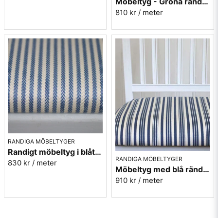
Möbeltyg - Gröna ränder - Ellinor nr.70
810 kr
/ meter
RANDIGA MÖBELTYGER
Randigt möbeltyg i blått - Sofia Rand nr.50
RANDIGA MÖBELTYGER
830 kr
/ meter
Möbeltyg med blå ränder i eko-bomull - Fredrika nr.50
910 kr
/ meter