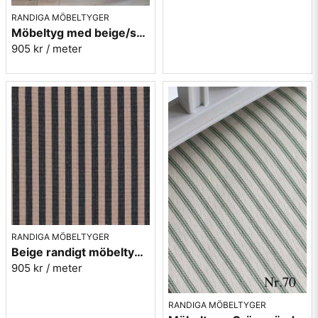
RANDIGA MÖBELTYGER
Mera randiga möbeltyger
Möbeltyg med beige/svarta ränder - Stor rand nr.591
905 kr
/ meter
RANDIGA MÖBELTYGER
Beige randigt möbeltyg - Lill rand nr.391
905 kr
/ meter
RANDIGA MÖBELTYGER