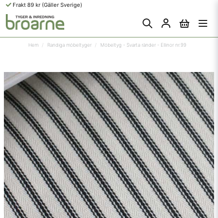
Frakt 89 kr (Gäller Sverige)
Hem
Randiga möbeltyger
Möbeltyg - Svarta ränder - Ellinor nr.99