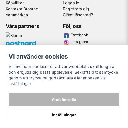
Köpvillkor
Logga in
Kontakta Broarne
Registrera dig
Varumärken
Glömt lösenord?
Våra partners
Följ oss
Facebook
Instagram
Youtube
Vi använder cookies
Broarne AB
Vi använder cookies för att vår webbplats skall fungera
© Copyright
och erbjuda dig bästa upplevelse. Bekräfta ditt samtycke
genom att trycka på godkänn alla eller anpassa via
inställningar
Godkänn alla
Inställningar
Powered by Nyehandel AB