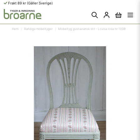
Frakt 89 kr (Gäller Sverige)
Hem
Randiga möbeltyger
Möbeltyg gustaviansk stil - Lovisa rosa nr 11/38