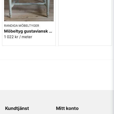
RANDIGA MÖBELTYGER
Möbeltyg gustaviansk stil - Lovisa röd nr 11/50
1 022 kr
/ meter
Kundtjänst
Mitt konto