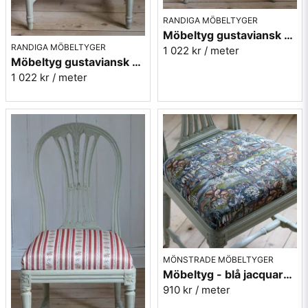
RANDIGA MÖBELTYGER
Möbeltyg gustaviansk stil - Lovisa ljusblå nr 11/47
RANDIGA MÖBELTYGER
1 022 kr
/ meter
Möbeltyg gustaviansk stil - Lovisa gul nr 11/42
1 022 kr
/ meter
MÖNSTRADE MÖBELTYGER
Möbeltyg - blå jacquard med hästar - Riddare
910 kr
/ meter