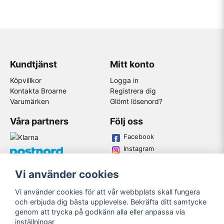
Kundtjänst
Mitt konto
Köpvillkor
Logga in
Kontakta Broarne
Registrera dig
Varumärken
Glömt lösenord?
Våra partners
Följ oss
Facebook
Instagram
Youtube
Vi använder cookies
Broarne AB
Vi använder cookies för att vår webbplats skall fungera
© Copyright
och erbjuda dig bästa upplevelse. Bekräfta ditt samtycke
genom att trycka på godkänn alla eller anpassa via
inställningar