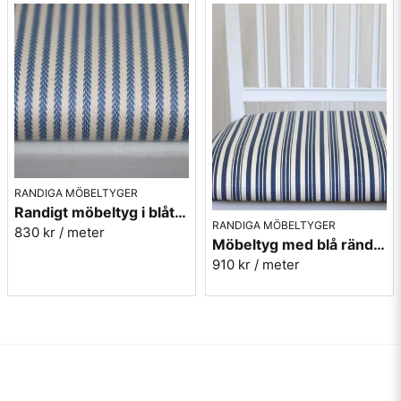
RANDIGA MÖBELTYGER
Randigt möbeltyg i blått - Sofia Rand nr.50
RANDIGA MÖBELTYGER
830 kr
/ meter
Möbeltyg med blå ränder i eko-bomull - Fredrika nr.50
910 kr
/ meter