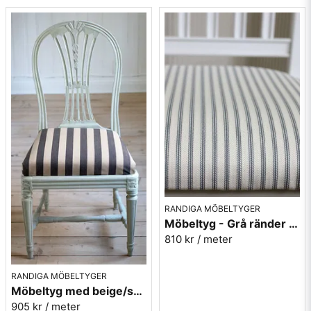
Vill du ha ett tygprov maila mig på:
info@broarne.se
RANDIGA MÖBELTYGER
Möbeltyg - Grå ränder - Ellinor nr.90
810 kr
/ meter
RANDIGA MÖBELTYGER
Möbeltyg med beige/svarta ränder - Stor rand nr.591
905 kr
/ meter