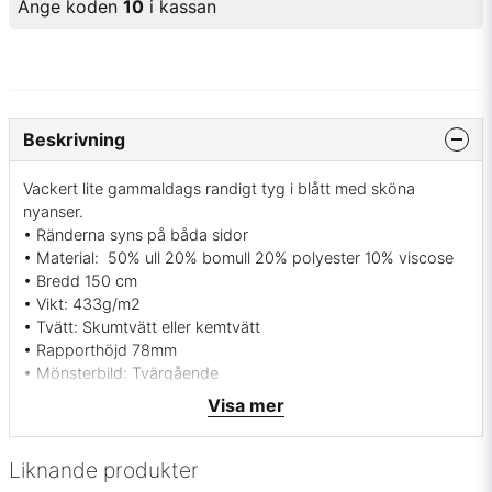
Ange koden
10
i kassan
Beskrivning
Vackert lite gammaldags randigt tyg i blått med sköna
nyanser.
• Ränderna syns på båda sidor
• Material: 50% ull 20% bomull 20% polyester 10% viscose
• Bredd 150 cm
• Vikt: 433g/m2
• Tvätt: Skumtvätt eller kemtvätt
• Rapporthöjd 78mm
• Mönsterbild: Tvärgående
• Martindale: 35000
Visa mer
• Färg: Blå, rosa, gul samt beige
• Svensk tillverkning av Berghems väveri
• Leveransvillkor: Beställningsvara, leveranstid ca. 7 dagar,
Liknande produkter
ingen returrätt.