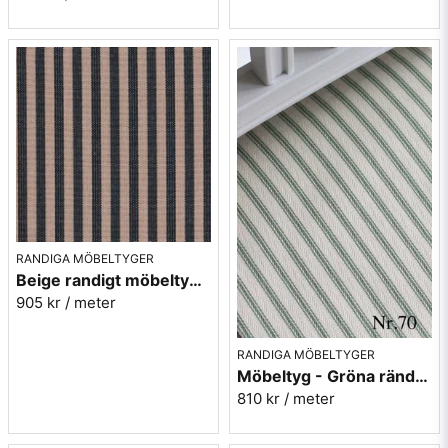
RANDIGA MÖBELTYGER
Beige randigt möbeltyg - Lill rand nr.391
905 kr
/ meter
RANDIGA MÖBELTYGER
Möbeltyg - Gröna ränder - Ellinor nr.70
810 kr
/ meter