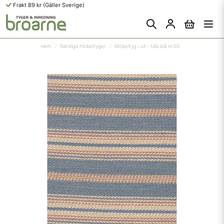
Frakt 89 kr (Gäller Sverige)
Hem
Randiga möbeltyger
Möbeltyg i ull - Ulla blå nr.50