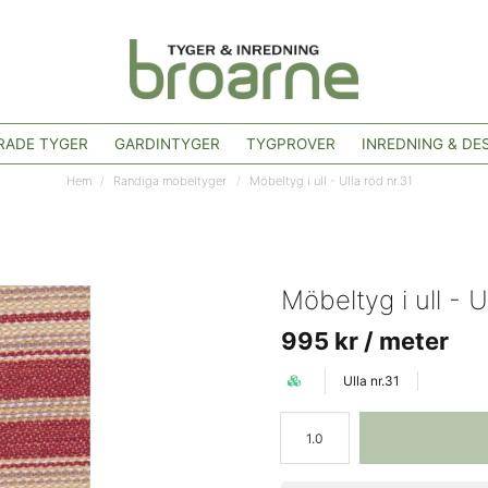
ADE TYGER
GARDINTYGER
TYGPROVER
INREDNING & DE
Hem
Randiga möbeltyger
Möbeltyg i ull - Ulla röd nr.31
Möbeltyg i ull - U
995 kr
/ meter
Ulla nr.31