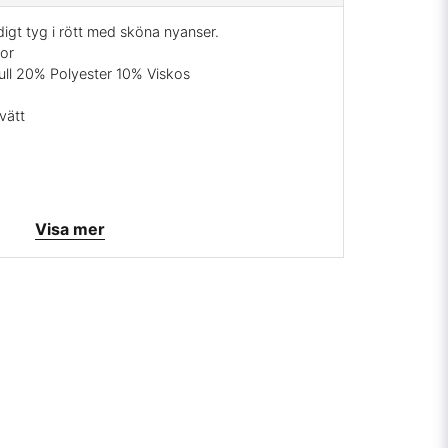
igt tyg i rött med sköna nyanser.
or
ull 20% Polyester 10% Viskos
vätt
ghems väveri
Visa mer
it
rrätt
mig på:
info@broarne.se