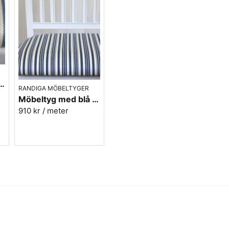
tyg i blått - Sofia Rand nr.50
RANDIGA MÖBELTYGER
Möbeltyg med blå ränder i eko-bomull - Fredrika nr.50
910 kr
/ meter