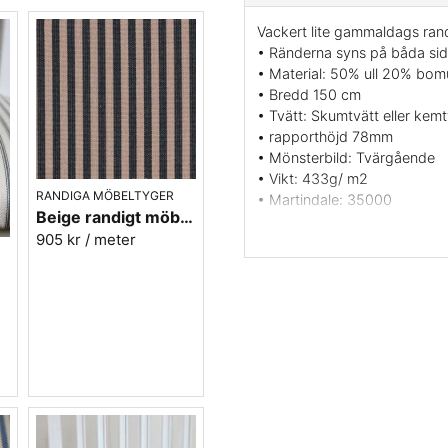
Vackert lite gammaldags rand
• Ränderna syns på båda sid
• Material: 50% ull 20% bom
• Bredd 150 cm
• Tvätt: Skumtvätt eller kemt
• rapporthöjd 78mm
• Mönsterbild: Tvärgående
• Vikt: 433g/ m2
RANDIGA MÖBELTYGER
• Martindale: 35000
Beige randigt möbeltyg - Lill rand nr.391
• Svensk tillverkning av Ber
905 kr
/ meter
• Färg: Röd, rosa, gul samt v
• Beställningsvara, ingen retu
.90
Vill du ha ett tygprov maila 