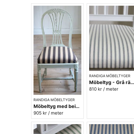
RANDIGA MÖBELTYGER
Möbeltyg - Grå ränder - Ellinor nr
810 kr
/ meter
RANDIGA MÖBELTYGER
Möbeltyg med beige/svarta ränder - Stor rand nr.591
905 kr
/ meter