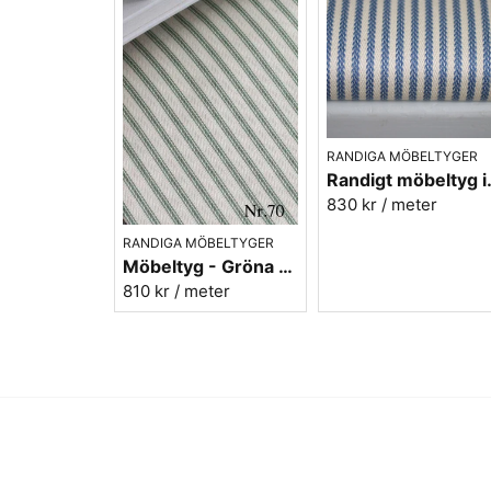
RANDIGA MÖBELTYGER
Randigt möbel
830 kr
/ meter
RANDIGA MÖBELTYGER
Möbeltyg - Gröna ränder - Ellinor nr.70
810 kr
/ meter