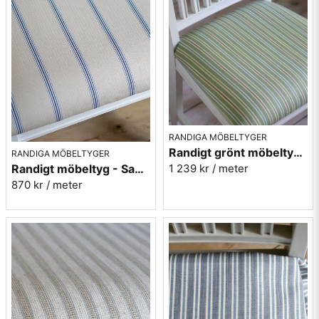
RANDIGA MÖBELTYGER
Randigt grönt möbeltyg - Sanderson 237212
RANDIGA MÖBELTYGER
1 239 kr
/ meter
Randigt möbeltyg - Sanderson Annis Biscuit indigo
870 kr
/ meter