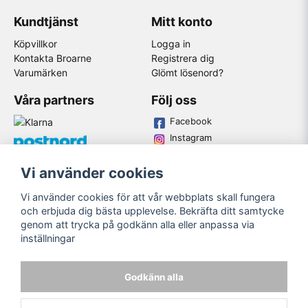
Kundtjänst
Mitt konto
Köpvillkor
Logga in
Kontakta Broarne
Registrera dig
Varumärken
Glömt lösenord?
Våra partners
Följ oss
Facebook
Instagram
Youtube
Vi använder cookies
Broarne AB
Vi använder cookies för att vår webbplats skall fungera
© Copyright
och erbjuda dig bästa upplevelse. Bekräfta ditt samtycke
genom att trycka på godkänn alla eller anpassa via
inställningar
Godkänn alla