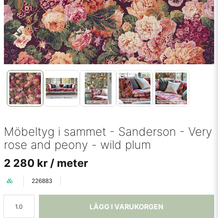
Möbeltyg i sammet - Sanderson - Very
rose and peony - wild plum
2 280 kr
/ meter
226883
LÄGG I VARUKORGEN