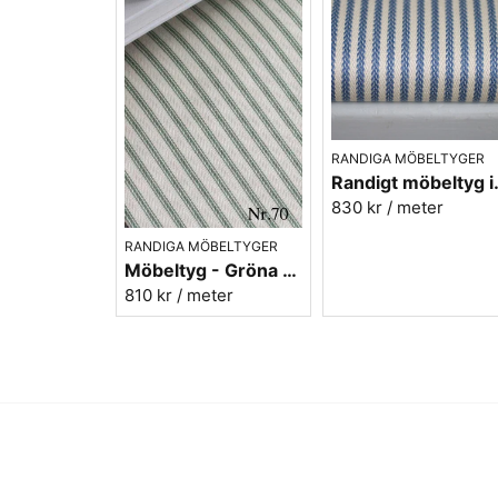
RANDIGA MÖBELTYGER
Randigt möbel
830 kr
/ meter
RANDIGA MÖBELTYGER
Möbeltyg - Gröna ränder - Ellinor nr.70
810 kr
/ meter