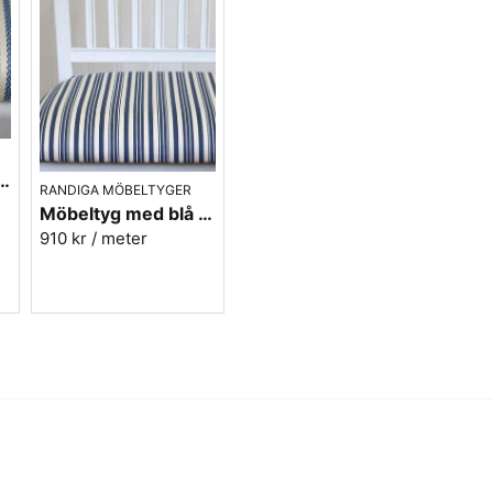
tyg i blått - Sofia Rand nr.50
RANDIGA MÖBELTYGER
Möbeltyg med blå ränder i eko-bomull - Fredrika nr.50
910 kr
/ meter