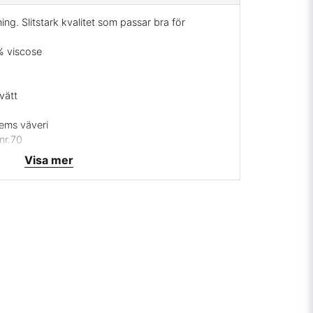
ing. Slitstark kvalitet som passar bra för
% viscose
vätt
hems väveri
nr.70
rrätt
Visa mer
 mig på
info@broarne.se