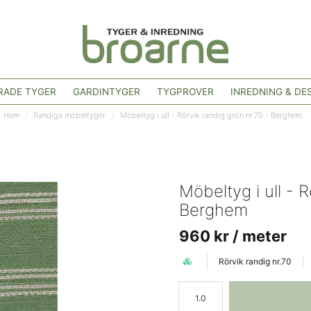
ADE TYGER
GARDINTYGER
TYGPROVER
INREDNING & DE
Hem
Randiga möbeltyger
Möbeltyg i ull - Rörvik randig grön nr.70 - Berghem
Möbeltyg i ull - R
Berghem
960 kr
/ meter
Rörvik randig nr.70