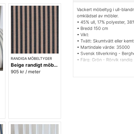
Vackert möbeltyg i ull-blandn
omklädsel av möbler.
• 45% ull, 17% polyester, 38
• Bredd 150 cm
• Vikt:
• Tvätt: Skumtvätt eller kemt
• Martindale värde: 35000
• Svensk tillverkning - Berg
RANDIGA MÖBELTYGER
• Färg: Grön - Rörvik randig 
Beige randigt möbeltyg - Lill rand nr.391
• Beställningsvara, ingen retu
905 kr
/ meter
• Mönsterbild: tvärgående
• Rapporthöjd: 5,2 cm
.90
Vill du ha ett tygprov? maila