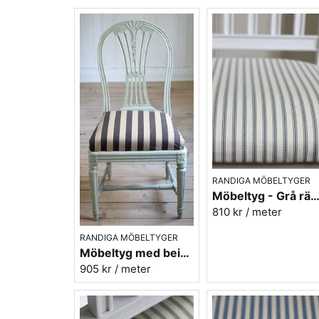
RANDIGA MÖBELTYGER
Möbeltyg - Grå ränder - Ellinor nr
810 kr
/ meter
RANDIGA MÖBELTYGER
Möbeltyg med beige/svarta ränder - Stor rand nr.591
905 kr
/ meter