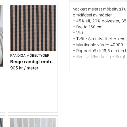
Vackert melerat möbeltyg i ul
omklädsel av möbler.
• 45% ull, 20% polyester, 3
• Bredd 150 cm
• Vikt:
• Tvätt: Skumtvätt eller kemt
• Martindale värde: 40000
• Rapporthöjd: 19,6 cm (en 
RANDIGA MÖBELTYGER
• Svensk tillverkning - Berg
Beige randigt möbeltyg - Lill rand nr.391
• Färg: Gul med vackra ränd
905 kr
/ meter
• Beställningsvara, ingen retu
• Mönsterbild: tvärgående
.90
Vill du ha ett tygprov? maila