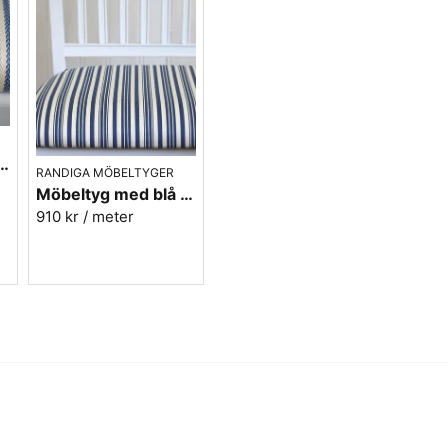
tyg i blått - Sofia Rand nr.50
RANDIGA MÖBELTYGER
Möbeltyg med blå ränder i eko-bomull - Fredrika nr.50
910 kr
/ meter