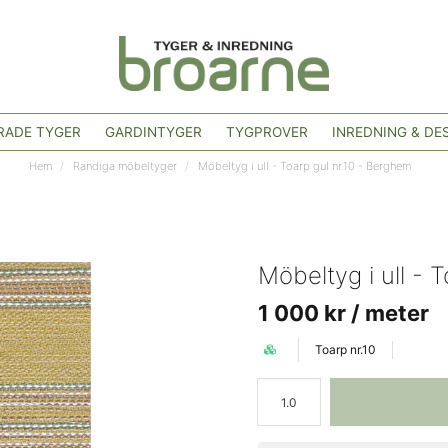
ADE TYGER
GARDINTYGER
TYGPROVER
INREDNING & DE
Hem
Randiga möbeltyger
Möbeltyg i ull - Toarp gul nr.10 - Berghem
Möbeltyg i ull - 
1 000 kr
/ meter
Toarp nr.10