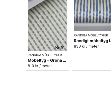
RANDIGA MÖBELTYGER
Randigt möbel
830 kr
/ meter
RANDIGA MÖBELTYGER
Möbeltyg - Gröna ränder - Ellinor nr.70
810 kr
/ meter