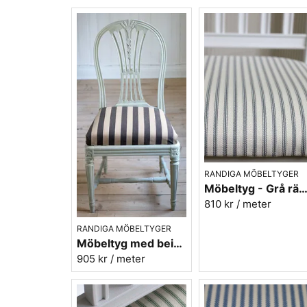
RANDIGA MÖBELTYGER
Möbeltyg - Grå ränder - Ellinor nr
810 kr
/ meter
RANDIGA MÖBELTYGER
Möbeltyg med beige/svarta ränder - Stor rand nr.591
905 kr
/ meter