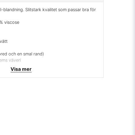
l-blandning. Slitstark kvalitet som passar bra för
5% viscose
vätt
bred och en smal rand)
hems väveri
er i grönt och beige samt offwhite
Visa mer
rrätt
 mig på
info@broarne.se