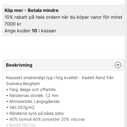
Köp mer - Betala mindre
10% rabatt på hela ordern när du köper varor för minst
7000 kr
Ange koden
10
i kassan
Beskrivning
Klassiskt smalrandigt tyg i hög kvalitet - Kadett Rand från
Svenska Berghem
• Färg: Beige och offwhite
• Rändernas storlek: 1,2 mm
• Mönsterbild: Längsgående
• Vikt:267g/m2
• Ränderna syns på båda sidor
• 40% bomull 40% polyester 20% viscose
• Bredd 150 cm