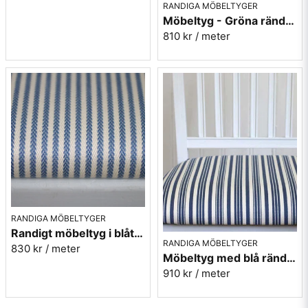
RANDIGA MÖBELTYGER
Möbeltyg - Gröna ränder - Ellinor nr.70
810 kr
/ meter
RANDIGA MÖBELTYGER
Randigt möbeltyg i blått - Sofia Rand nr.50
RANDIGA MÖBELTYGER
830 kr
/ meter
Möbeltyg med blå ränder i eko-bomull - Fredrika nr.50
910 kr
/ meter