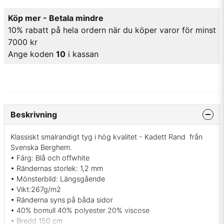
Köp mer - Betala mindre
10% rabatt på hela ordern när du köper varor för minst
7000 kr
Ange koden
10
i kassan
Beskrivning
Klassiskt smalrandigt tyg i hög kvalitet - Kadett Rand från
Svenska Berghem.
• Färg: Blå och offwhite
• Rändernas storlek: 1,2 mm
• Mönsterbild: Längsgående
• Vikt:267g/m2
• Ränderna syns på båda sidor
• 40% bomull 40% polyester 20% viscose
• Bredd 150 cm