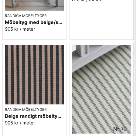
RANDIGA MÖBELTYGER
Möbeltyg med beige/svarta ränder - Stor rand nr.591
905 kr
/ meter
RANDIGA MÖBELTYGER
Beige randigt möbeltyg - Lill rand nr.391
905 kr
/ meter