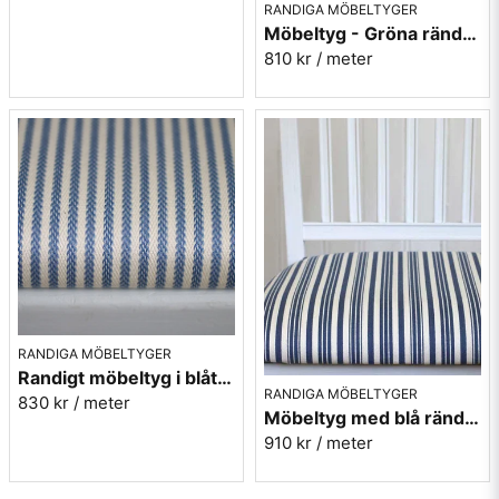
RANDIGA MÖBELTYGER
Möbeltyg - Gröna ränder - Ellinor nr.70
810 kr
/ meter
RANDIGA MÖBELTYGER
Randigt möbeltyg i blått - Sofia Rand nr.50
RANDIGA MÖBELTYGER
830 kr
/ meter
Möbeltyg med blå ränder i eko-bomull - Fredrika nr.50
910 kr
/ meter