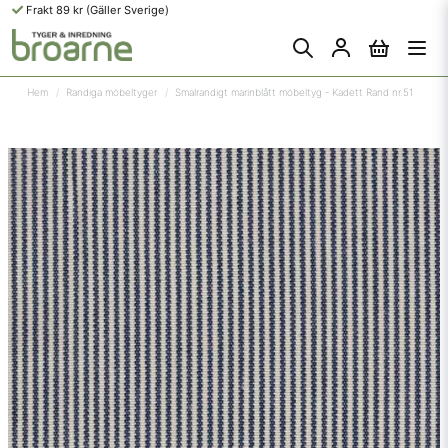
Frakt 89 kr (Gäller Sverige)
Hem
Randiga möbeltyger
Smalrandigt marinblått möbeltyg - Kadett Rand nr.51