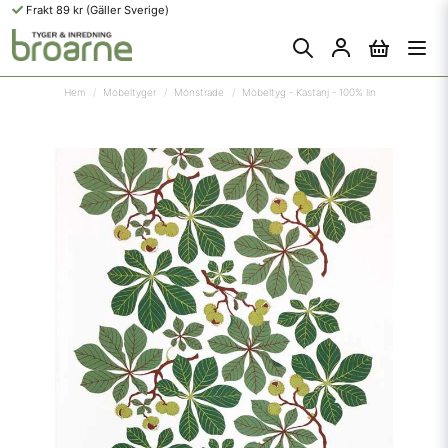
Frakt 89 kr (Gäller Sverige)
Hem
Möbeltyger
Mönstrade
Möbeltyg - Kastanj - 100% lin