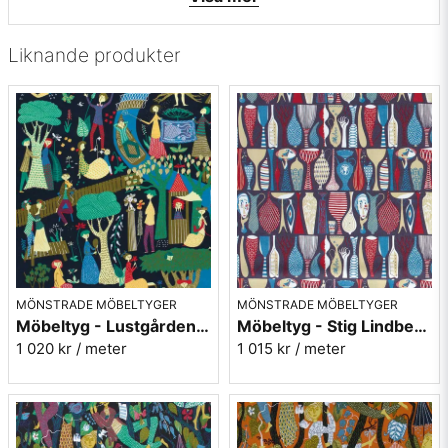
• Tryckt i UK
• Formgivare: Maria Åström
Liknande produkter
Vill du ha ett tygprov? maila mig på
info@broarne.se
MÖNSTRADE MÖBELTYGER
MÖNSTRADE MÖBELTYGER
Möbeltyg - Lustgården svart - Stig Lindberg
Möbeltyg - Stig Lindberg - Pottery - 100% bomull
1 020 kr
/ meter
1 015 kr
/ meter