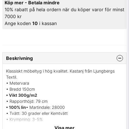
Köp mer - Betala mindre
10% rabatt på hela ordern när du köper varor för minst
7000 kr
Ange koden
10
i kassan
Beskrivning
Klassiskt möbeltyg i hög kvalitet. Kastanj från Ljungbergs
Textil.
• Metervara
• Bredd 150cm
• Vikt 300g/m2
• Rapporthöjd: 79 cm
• 100% lin
• Martindale: 28000
• Tvätt: 30 grader eller Kemtvätt
• Krympning: 3-5%
• Ljushärdighet: ca 4
Visa mer