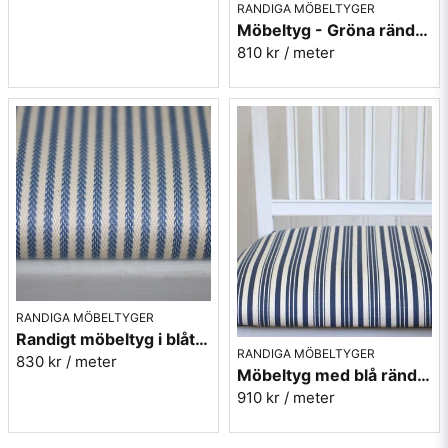
RANDIGA MÖBELTYGER
Möbeltyg - Gröna ränder - Ellinor nr.70
810 kr
/ meter
RANDIGA MÖBELTYGER
Randigt möbeltyg i blått - Sofia Rand nr.50
RANDIGA MÖBELTYGER
830 kr
/ meter
Möbeltyg med blå ränder i eko-bomull - Fredrika nr.50
910 kr
/ meter