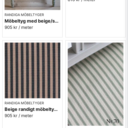
RANDIGA MÖBELTYGER
Möbeltyg med beige/svarta ränder - Stor rand nr.591
905 kr
/ meter
RANDIGA MÖBELTYGER
Beige randigt möbeltyg - Lill rand nr.391
905 kr
/ meter