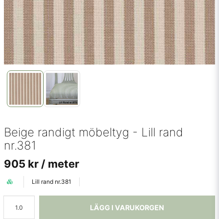
Beige randigt möbeltyg - Lill rand
nr.381
905 kr
/ meter
Lill rand nr.381
LÄGG I VARUKORGEN