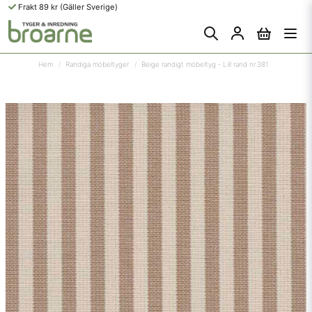
Frakt 89 kr (Gäller Sverige)
Hem
Randiga möbeltyger
Beige randigt möbeltyg - Lill rand nr.381