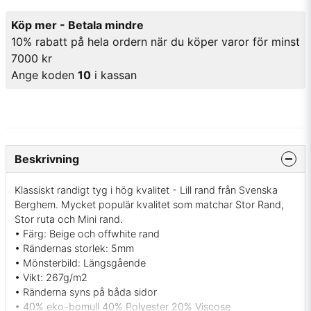
Köp mer - Betala mindre
10% rabatt på hela ordern när du köper varor för minst
7000 kr
Ange koden
10
i kassan
Beskrivning
Klassiskt randigt tyg i hög kvalitet - Lill rand från Svenska
Berghem. Mycket populär kvalitet som matchar Stor Rand,
Stor ruta och Mini rand.
• Färg: Beige och offwhite rand
• Rändernas storlek: 5mm
• Mönsterbild: Längsgående
• Vikt: 267g/m2
• Ränderna syns på båda sidor
• 40% eko-bomull 40% Polyester 20% Viscose