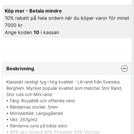
Köp mer - Betala mindre
10% rabatt på hela ordern när du köper varor för minst
7000 kr
Ange koden
10
i kassan
Beskrivning
Klassiskt randigt tyg i hög kvalitet - Lill rand från Svenska
Berghem. Mycket populär kvalitet som matchar Stor Rand,
Stor ruta och Mini rand.
• Färg: Royalblå och offwhite rand
• Rändernas storlek: 5mm
• Mönsterbild: Längsgående
• Vikt: 267g/m2
• Ränderna syns på båda sidor
• 40% eko-bomull 40% Polyester 20% Viscose