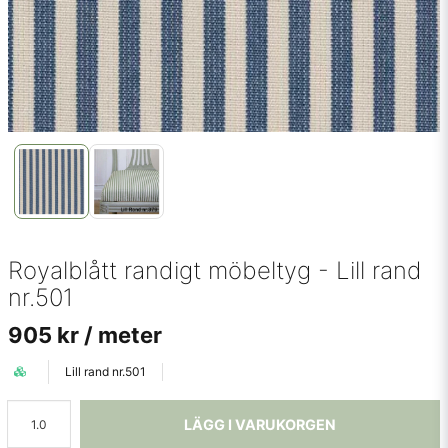
Royalblått randigt möbeltyg - Lill rand
nr.501
905 kr
/ meter
Lill rand nr.501
LÄGG I VARUKORGEN