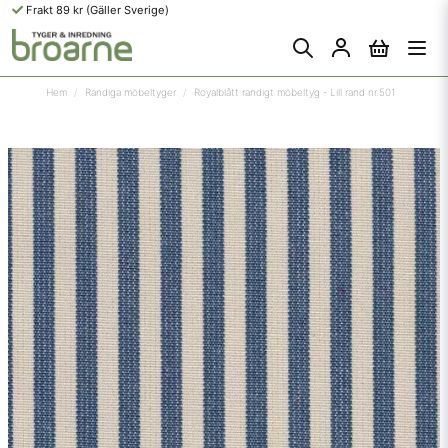
Frakt 89 kr (Gäller Sverige)
Hem
Randiga möbeltyger
Royalblått randigt möbeltyg - Lill rand nr.501