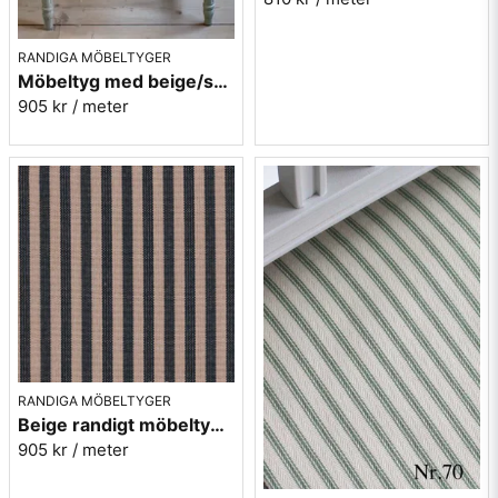
RANDIGA MÖBELTYGER
Möbeltyg med beige/svarta ränder - Stor rand nr.591
905 kr
/ meter
RANDIGA MÖBELTYGER
Beige randigt möbeltyg - Lill rand nr.391
905 kr
/ meter