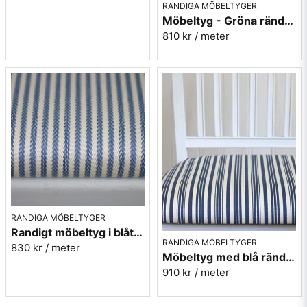
RANDIGA MÖBELTYGER
Möbeltyg - Gröna ränder - Ellinor nr.70
810 kr
/ meter
RANDIGA MÖBELTYGER
Randigt möbeltyg i blått - Sofia Rand nr.50
RANDIGA MÖBELTYGER
830 kr
/ meter
Möbeltyg med blå ränder i eko-bomull - Fredrika nr.50
910 kr
/ meter