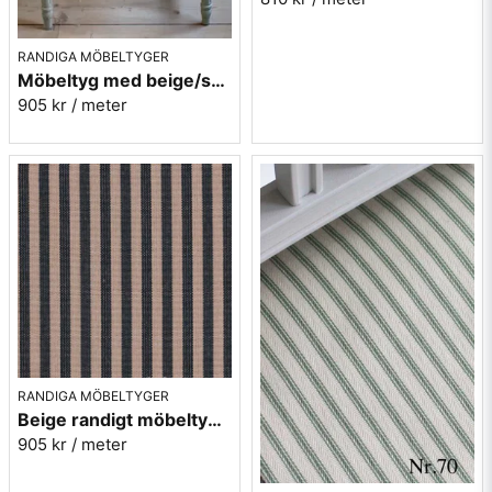
RANDIGA MÖBELTYGER
Möbeltyg med beige/svarta ränder - Stor rand nr.591
905 kr
/ meter
RANDIGA MÖBELTYGER
Beige randigt möbeltyg - Lill rand nr.391
905 kr
/ meter