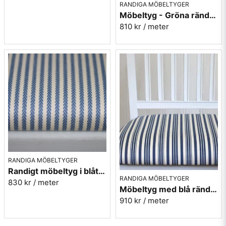
RANDIGA MÖBELTYGER
Möbeltyg - Gröna ränder - Ellinor nr.70
810 kr
/ meter
RANDIGA MÖBELTYGER
Randigt möbeltyg i blått - Sofia Rand nr.50
RANDIGA MÖBELTYGER
830 kr
/ meter
Möbeltyg med blå ränder i eko-bomull - Fredrika nr.50
910 kr
/ meter