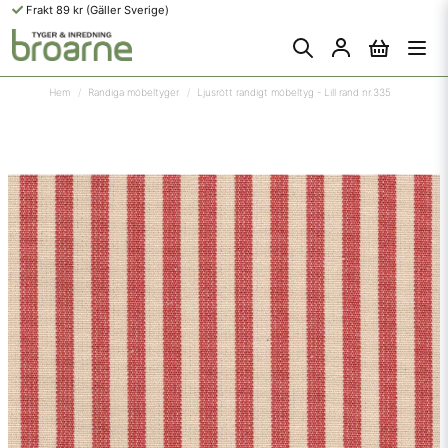
Frakt 89 kr (Gäller Sverige)
Hem
Randiga möbeltyger
Ljusrött randigt möbeltyg - Lill rand nr.335