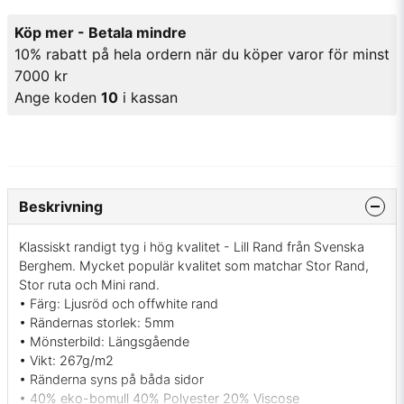
Köp mer - Betala mindre
10% rabatt på hela ordern när du köper varor för minst
7000 kr
Ange koden
10
i kassan
Beskrivning
Klassiskt randigt tyg i hög kvalitet - Lill Rand från Svenska
Berghem. Mycket populär kvalitet som matchar Stor Rand,
Stor ruta och Mini rand.
• Färg: Ljusröd och offwhite rand
• Rändernas storlek: 5mm
• Mönsterbild: Längsgående
• Vikt: 267g/m2
• Ränderna syns på båda sidor
• 40% eko-bomull 40% Polyester 20% Viscose