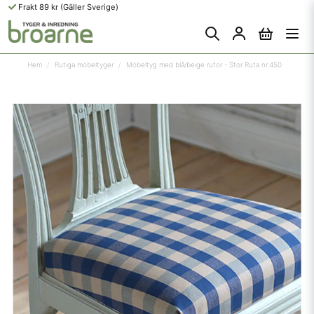
Frakt 89 kr (Gäller Sverige)
Hem
Rutiga möbeltyger
Möbeltyg med blå/beige rutor - Stor Ruta nr.450