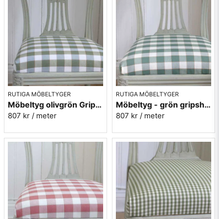
Mera rutiga möbeltyger
RUTIGA MÖBELTYGER
RUTIGA MÖBELTYGER
Möbeltyg olivgrön Gripsholmsruta - Ekeby nr.72
Möbeltyg - grön gripsholmsruta - Ekeby nr. 71
807 kr
/ meter
807 kr
/ meter