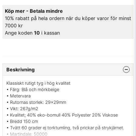
Köp mer - Betala mindre
10% rabatt på hela ordern när du köper varor för minst
7000 kr
Ange koden
10
i kassan
Beskrivning
Klassiskt rutigt tyg i hög kvalitet
• Färg: Blå och mörkbeige
• Metervara
• Rutornas storlek: 29x29mm
• Vikt: 267g/m2
• Kvalitet; 40% eko-bomull 40% Polyester 20% Viskose
• Bredd 150 cm
• Tvätt 60 grader ej torktumling, två prickar på strykjärnet.
• Martindale: 50000