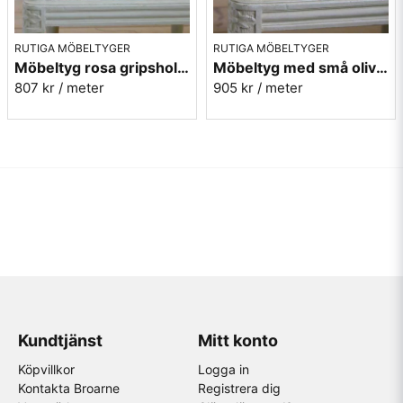
RUTIGA MÖBELTYGER
RUTIGA MÖBELTYGER
Möbeltyg rosa gripsholmsruta - Ekeby nr.31
Möbeltyg med små olivgröna rutor - Lill Ruta 278
807 kr
/ meter
905 kr
/ meter
Kundtjänst
Mitt konto
Köpvillkor
Logga in
Kontakta Broarne
Registrera dig