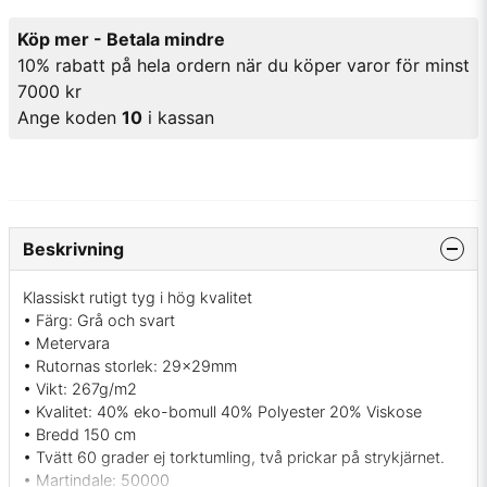
Köp mer - Betala mindre
10% rabatt på hela ordern när du köper varor för minst
7000 kr
Ange koden
10
i kassan
Beskrivning
Klassiskt rutigt tyg i hög kvalitet
• Färg: Grå och svart
• Metervara
• Rutornas storlek: 29x29mm
• Vikt: 267g/m2
• Kvalitet: 40% eko-bomull 40% Polyester 20% Viskose
• Bredd 150 cm
• Tvätt 60 grader ej torktumling, två prickar på strykjärnet.
• Martindale: 50000