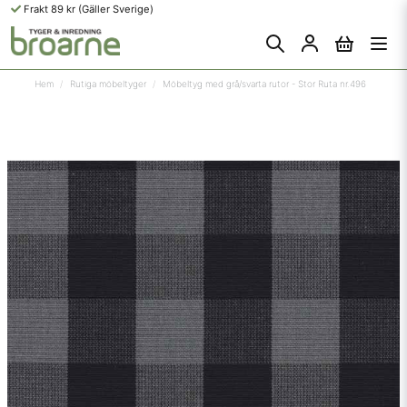
Frakt 89 kr (Gäller Sverige)
Hem
Rutiga möbeltyger
Möbeltyg med grå/svarta rutor - Stor Ruta nr.496