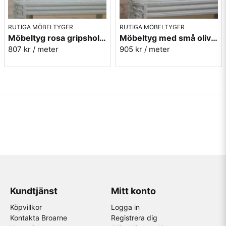
RUTIGA MÖBELTYGER
RUTIGA MÖBELTYGER
Möbeltyg rosa gripsholmsruta - Ekeby nr.31
Möbeltyg med små olivgröna rutor - Lill Ruta 278
807 kr
/ meter
905 kr
/ meter
Kundtjänst
Mitt konto
Köpvillkor
Logga in
Kontakta Broarne
Registrera dig