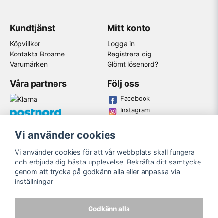
Kundtjänst
Mitt konto
Köpvillkor
Logga in
Kontakta Broarne
Registrera dig
Varumärken
Glömt lösenord?
Våra partners
Följ oss
Facebook
Instagram
Youtube
Vi använder cookies
Broarne AB
Vi använder cookies för att vår webbplats skall fungera
© Copyright
och erbjuda dig bästa upplevelse. Bekräfta ditt samtycke
genom att trycka på godkänn alla eller anpassa via
inställningar
Godkänn alla