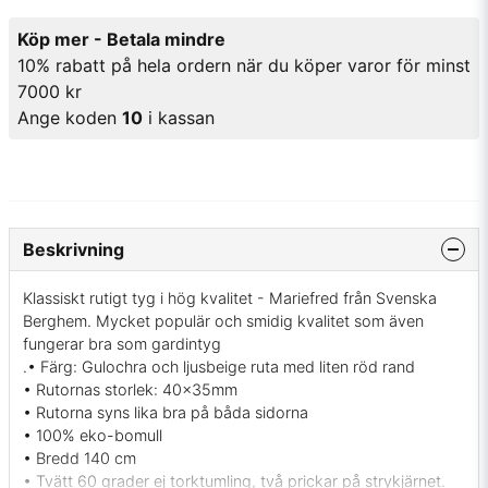
Köp mer - Betala mindre
10% rabatt på hela ordern när du köper varor för minst
7000 kr
Ange koden
10
i kassan
Beskrivning
Klassiskt rutigt tyg i hög kvalitet - Mariefred från Svenska
Berghem. Mycket populär och smidig kvalitet som även
fungerar bra som gardintyg
.• Färg: Gulochra och ljusbeige ruta med liten röd rand
• Rutornas storlek: 40x35mm
• Rutorna syns lika bra på båda sidorna
• 100% eko-bomull
• Bredd 140 cm
• Tvätt 60 grader ej torktumling, två prickar på strykjärnet.