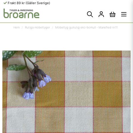
Frakt 89 kr (Gäller Sverige)
Hem
Rutiga möbeltyger
Möbeltyg gulrutig eko-bomull - Mariefred nr.11