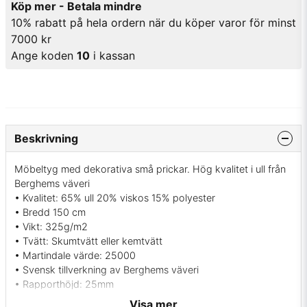
Köp mer - Betala mindre
10% rabatt på hela ordern när du köper varor för minst
7000 kr
Ange koden
10
i kassan
Beskrivning
Möbeltyg med dekorativa små prickar. Hög kvalitet i ull från
Berghems väveri
• Kvalitet: 65% ull 20% viskos 15% polyester
• Bredd 150 cm
• Vikt: 325g/m2
• Tvätt: Skumtvätt eller kemtvätt
• Martindale värde: 25000
• Svensk tillverkning av Berghems väveri
• Rapporthöjd: 25mm
• Färger: Gul med vita prickar
Visa mer