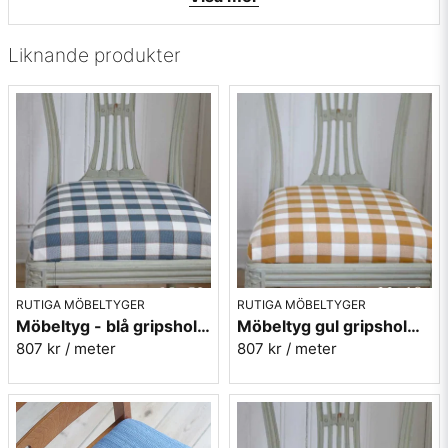
• Mönsterbild: Tvärgående
• Beställningsvara, ingen returrätt
Liknande produkter
Vill du ha ett tygprov maila mig på:
info@broarne.se
RUTIGA MÖBELTYGER
RUTIGA MÖBELTYGER
Möbeltyg - blå gripsholmsruta - Ekeby nr.50
Möbeltyg gul gripsholmsruta - Ekeby nr.10
807 kr
/ meter
807 kr
/ meter