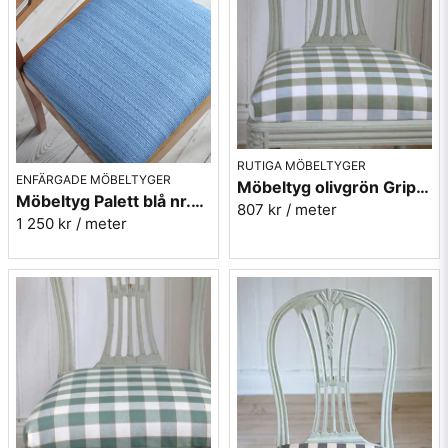
RUTIGA MÖBELTYGER
ENFÄRGADE MÖBELTYGER
Möbeltyg olivgrön Gripsholmsruta - Ekeby nr.72
Möbeltyg Palett blå nr.50 - Carl Malmstens-kvalitet
807 kr
/ meter
1 250 kr
/ meter