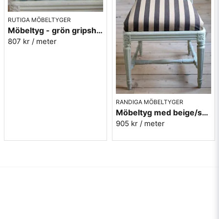
RUTIGA MÖBELTYGER
Möbeltyg - grön gripsholmsruta - Ekeby nr. 71
807 kr
/ meter
RANDIGA MÖBELTYGER
Möbeltyg med beige/svarta ränder - Stor rand nr.591
905 kr
/ meter